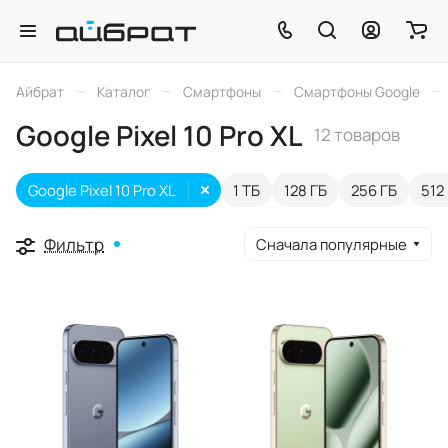
–
–
–
–
Айбрат
Каталог
Смартфоны
Смартфоны Google
Google Pixel 10 Pro XL
12 товаров
Google Pixel 10 Pro XL
1 ТБ
128 ГБ
256 ГБ
512
Фильтр
Сначала популярные