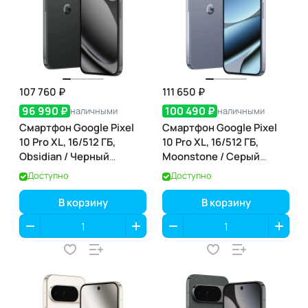
107 760 ₽
111 650 ₽
96 990 ₽
100 490 ₽
наличными
наличными
Смартфон Google Pixel
Смартфон Google Pixel
10 Pro XL, 16/512 ГБ,
10 Pro XL, 16/512 ГБ,
Obsidian / Черный
Moonstone / Серый
Обсидиан
Лунный Камень
Доступно
Доступно
В корзину
В корзину