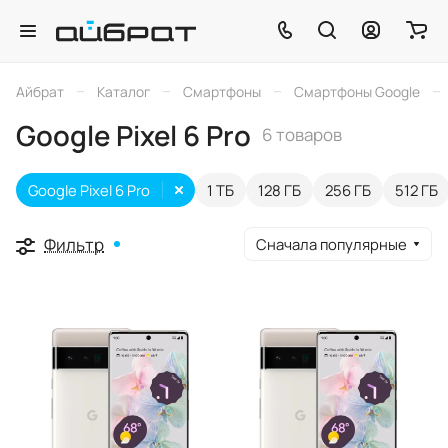
–
–
–
–
Айбрат
Каталог
Смартфоны
Смартфоны Google
Google Pixel 6 Pro
6 товаров
Google Pixel 6 Pro
1 ТБ
128 ГБ
256 ГБ
512 ГБ
Фильтр
Сначала популярные