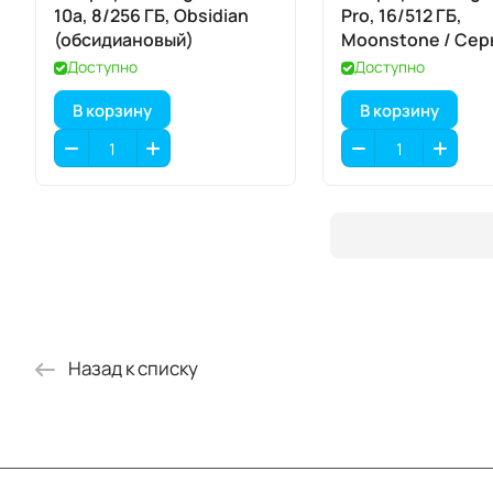
10a, 8/256 ГБ, Obsidian
Pro, 16/512 ГБ,
(обсидиановый)
Moonstone / Сер
Лунный Камень
Доступно
Доступно
В корзину
В корзину
Назад к списку