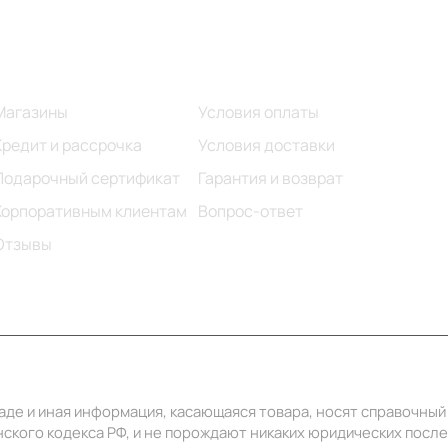
Информация
Помощь
Магазины
Условия оплаты
Кредит и рассрочка
Условия доставки
Подарочный сертификат
Гарантия и возврат
Корпоративным клиентам
Вопрос-ответ
Отзывы
ладе и иная информация, касающаяся товара, носят справочны
ского кодекса РФ, и не порождают никаких юридических посл