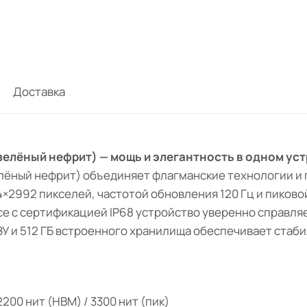
Доставка
e (зелёный нефрит) — мощь и элегантность в одном ус
елёный нефрит) объединяет флагманские технологии и
992 пикселей, частотой обновления 120 Гц и пиковой
рпусе с сертификацией IP68 устройство уверенно справл
ЗУ и 512 ГБ встроенного хранилища обеспечивает стаб
2200 нит (HBM) / 3300 нит (пик)