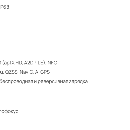
IP68
0 (aptX HD, A2DP, LE), NFC
u, QZSS, NavIC, A-GPS
, беспроводная и реверсивная зарядка
втофокус