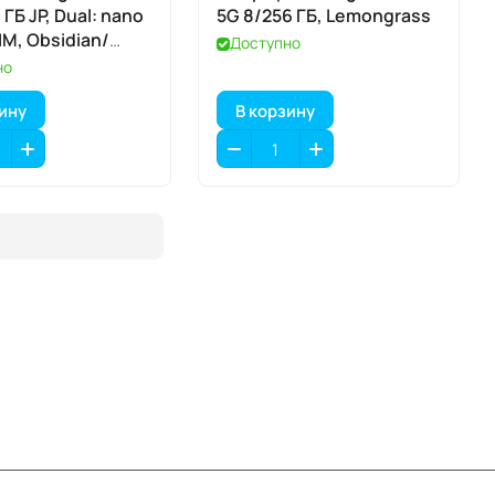
 ГБ JP, Dual: nano
5G 8/256 ГБ, Lemongrass
IM, Obsidian/
Доступно
но
зину
В корзину