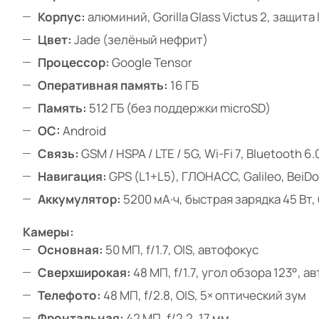
Корпус:
алюминий, Gorilla Glass Victus 2, защита 
Цвет:
Jade (зелёный нефрит)
Процессор:
Google Tensor
Оперативная память:
16 ГБ
Память:
512 ГБ (без поддержки microSD)
ОС:
Android
Связь:
GSM / HSPA / LTE / 5G, Wi-Fi 7, Bluetooth 6.
Навигация:
GPS (L1+L5), ГЛОНАСС, Galileo, BeiDo
Аккумулятор:
5200 мА·ч, быстрая зарядка 45 Вт
Камеры:
Основная:
50 МП, f/1.7, OIS, автофокус
Сверхширокая:
48 МП, f/1.7, угол обзора 123°, а
Телефото:
48 МП, f/2.8, OIS, 5× оптический зум
Фронтальная:
42 МП, f/2.2, 17 мм