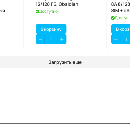
12/128 ГБ, Obsidian
8A 8/128
ый
SIM + eS
Доступно
Черный
Доступ
В корзину
В кор
Загрузить еще