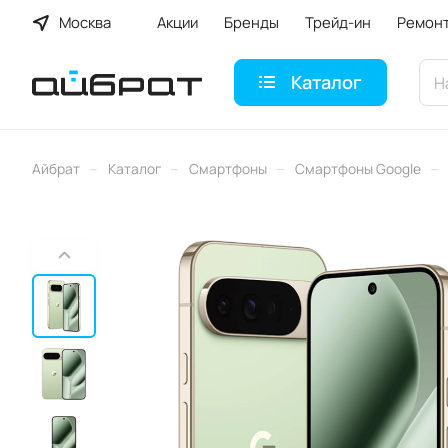
Москва
Акции
Бренды
Трейд-ин
Ремон
Каталог
–
–
–
–
Айбрат
Каталог
Смартфоны
Смартфоны Google