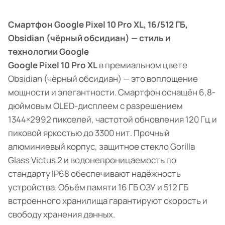
Смартфон Google Pixel 10 Pro XL, 16/512 ГБ,
Obsidian (чёрный обсидиан) — стиль и
технологии Google
Google Pixel 10 Pro XL
в премиальном цвете
Obsidian (чёрный обсидиан) — это воплощение
мощности и элегантности. Смартфон оснащён 6,8-
дюймовым OLED-дисплеем с разрешением
1344×2992 пикселей, частотой обновления 120 Гц и
пиковой яркостью до 3300 нит. Прочный
алюминиевый корпус, защитное стекло Gorilla
Glass Victus 2 и водонепроницаемость по
стандарту IP68 обеспечивают надёжность
устройства. Объём памяти 16 ГБ ОЗУ и 512 ГБ
встроенного хранилища гарантируют скорость и
свободу хранения данных.