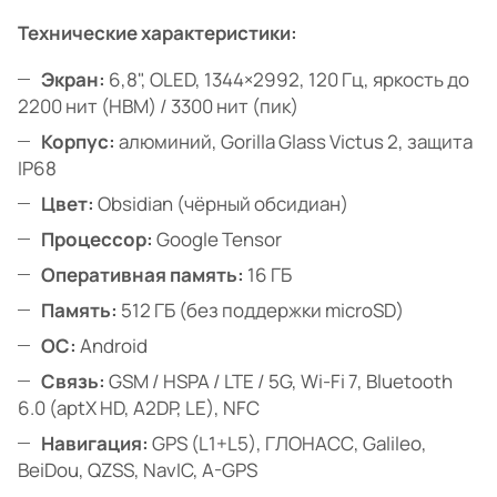
Технические характеристики:
Экран:
6,8", OLED, 1344×2992, 120 Гц, яркость до
2200 нит (HBM) / 3300 нит (пик)
Корпус:
алюминий, Gorilla Glass Victus 2, защита
IP68
Цвет:
Obsidian (чёрный обсидиан)
Процессор:
Google Tensor
Оперативная память:
16 ГБ
Память:
512 ГБ (без поддержки microSD)
ОС:
Android
Связь:
GSM / HSPA / LTE / 5G, Wi-Fi 7, Bluetooth
6.0 (aptX HD, A2DP, LE), NFC
Навигация:
GPS (L1+L5), ГЛОНАСС, Galileo,
BeiDou, QZSS, NavIC, A-GPS