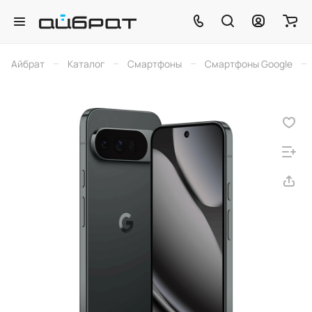
–
–
–
–
Айбрат
Каталог
Смартфоны
Смартфоны Google