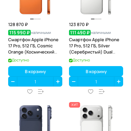
128 870 ₽
123 870 ₽
115 990 ₽
111 490 ₽
наличными
наличными
Смартфон Apple iPhone
Смартфон Apple iPhone
17 Pro, 512 ГБ, Cosmic
17 Pro, 512 ГБ, Silver
Orange (Космический
(Серебристый) Dual
оранжевый) SIM+eSIM
eSIM
Доступно
Доступно
В корзину
В корзину
ХИТ