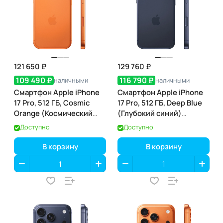
121 650 ₽
129 760 ₽
109 490 ₽
116 790 ₽
наличными
наличными
Смартфон Apple iPhone
Смартфон Apple iPhone
17 Pro, 512 ГБ, Cosmic
17 Pro, 512 ГБ, Deep Blue
Orange (Космический
(Глубокий синий)
оранжевый) Dual eSIM
SIM+eSIM
Доступно
Доступно
В корзину
В корзину