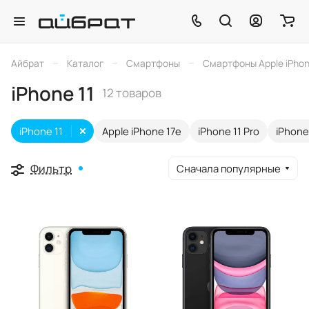
–
–
–
Айбрат
Каталог
Смартфоны
Смартфоны Apple iPho
iPhone 11
12 товаров
iPhone 11
Apple iPhone 17e
iPhone 11 Pro
iPhone
Фильтр
Сначала популярные