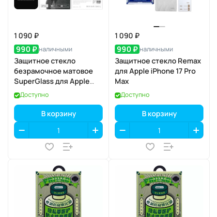
1 090 ₽
1 090 ₽
990 ₽
990 ₽
наличными
наличными
Защитное стекло
Защитное стекло Remax
безрамочное матовое
для Apple iPhone 17 Pro
SuperGlass для Apple
Max
iPhone 17 / 16 Pro
Доступно
Доступно
В корзину
В корзину