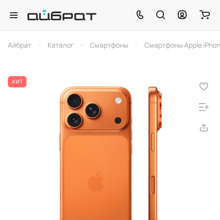
–
–
–
Айбрат
Каталог
Смартфоны
Смартфоны Apple iPho
ХИТ