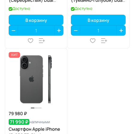
(Серебристый) Dual
(Туманно-голубой) Dual
eSIM
eSIM
Доступно
Доступно
В корзину
В корзину
ХИТ
79 980 ₽
71 990 ₽
наличными
Смартфон Apple iPhone