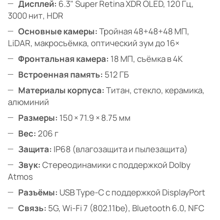
Дисплей:
6.3" Super Retina XDR OLED, 120 Гц,
3000 нит, HDR
Основные камеры:
Тройная 48+48+48 МП,
LiDAR, макросъёмка, оптический зум до 16×
Фронтальная камера:
18 МП, съёмка в 4K
Встроенная память:
512 ГБ
Материалы корпуса:
Титан, стекло, керамика,
алюминий
Размеры:
150 × 71.9 × 8.75 мм
Вес:
206 г
Защита:
IP68 (влагозащита и пылезащита)
Звук:
Стереодинамики с поддержкой Dolby
Atmos
Разъёмы:
USB Type-C с поддержкой DisplayPort
Связь:
5G, Wi-Fi 7 (802.11be), Bluetooth 6.0, NFC