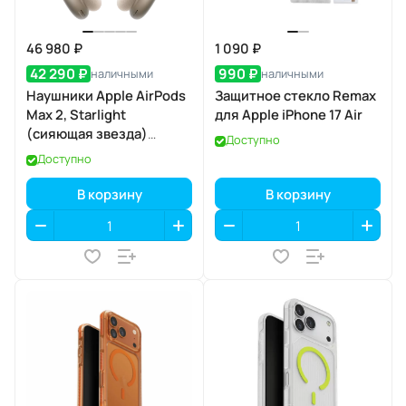
46 980 ₽
1 090 ₽
42 290 ₽
990 ₽
наличными
наличными
Наушники Apple AirPods
Защитное стекло Remax
Max 2, Starlight
для Apple iPhone 17 Air
(сияющая звезда)
Доступно
(MHWL4)
Доступно
В корзину
В корзину