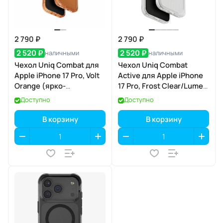
2 790 ₽
2 790 ₽
2 520 ₽
2 520 ₽
наличными
наличными
Чехол Uniq Combat для
Чехол Uniq Combat
Apple iPhone 17 Pro, Volt
Active для Apple iPhone
Orange (ярко-
17 Pro, Frost Clear/Lume-
оранжевый), MagSafe
Lime (матовый
Доступно
Доступно
прозрачный/лаймовый),
MagSafe
В корзину
В корзину