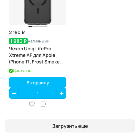
2 190 ₽
1 980 ₽
наличными
Чехол Uniq LifePro
Xtreme AF для Apple
iPhone 17, Frost Smoke
(матовый дымчатый),
Доступно
MagSafe
В корзину
Загрузить еще