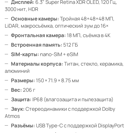
Дисплей:
6.3" Super Retina XDR OLED, 120 Гц,
3000 нит, HDR
Основные камеры:
Тройная 48+48+48 МП,
LiDAR, макросъёмка, оптический зум до 16×
Фронтальная камера:
18 МП, съёмка в 4K
Встроенная память:
512 ГБ
SIM-карты:
nano-SIM + eSIM
Материалы корпуса:
Титан, стекло, керамика,
алюминий
Размеры:
150 × 71.9 × 8.75 мм
Вес:
206 г
Защита:
IP68 (влагозащита и пылезащита)
Звук:
Стереодинамики с поддержкой Dolby
Atmos
Разъёмы:
USB Type-C с поддержкой DisplayPort