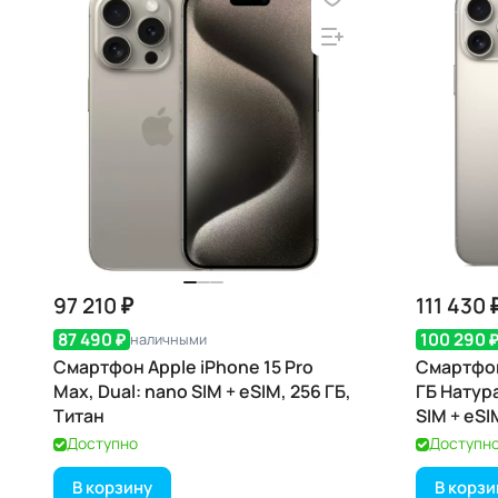
97 210 ₽
111 430 
87 490 ₽
100 290 
наличными
Смартфон Apple iPhone 15 Pro
Смартфон
Max, Dual: nano SIM + eSIM, 256 ГБ,
ГБ Натура
Титан
SIM + eSI
Доступно
Доступн
В корзину
В корзи