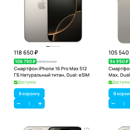
118 650 ₽
105 540
106 790 ₽
94 990 ₽
наличными
Смартфон iPhone 16 Pro Max 512
Смартфон
ГБ Натуральный титан, Dual: eSIM
Max, Dual
Доступно
Доступн
В корзину
В корзи