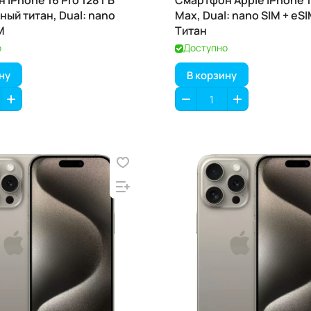
 iPhone 16 Pro 128 ГБ
Смартфон Apple iPhone 1
ный титан, Dual: nano
Max, Dual: nano SIM + eSI
M
Титан
о
Доступно
ну
В корзину