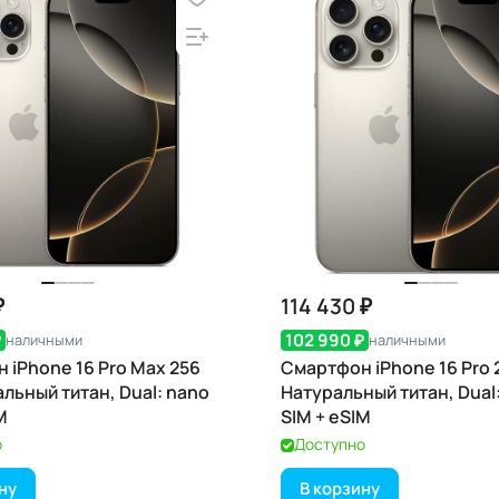
₽
114 430 ₽
₽
102 990 ₽
наличными
наличными
 iPhone 16 Pro Max 256
Смартфон iPhone 16 Pro 
льный титан, Dual: nano
Натуральный титан, Dual
M
SIM + eSIM
о
Доступно
ну
В корзину