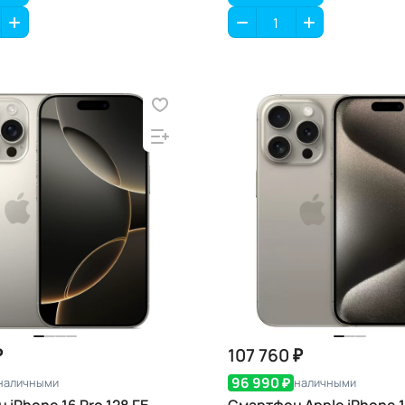
₽
107 760 ₽
96 990 ₽
наличными
наличными