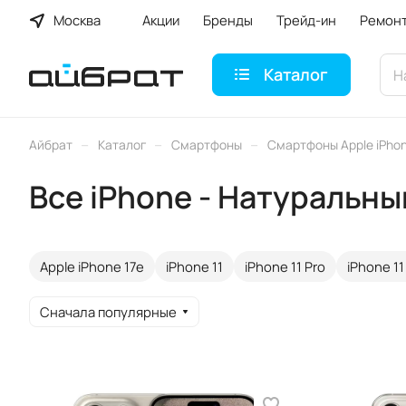
Москва
Акции
Бренды
Трейд-ин
Ремон
Каталог
–
–
–
Айбрат
Каталог
Смартфоны
Смартфоны Apple iPho
Все iPhone - Натуральны
Apple iPhone 17e
iPhone 11
iPhone 11 Pro
iPhone 11
Сначала популярные