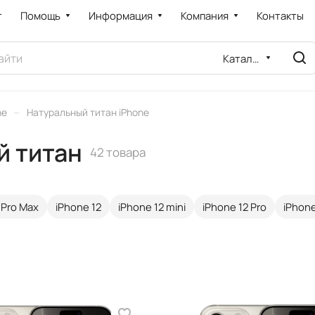
т
Помощь
Информация
Компания
Контакты
Каталог
–
ne
Натуральный титан iPhone
й титан
42 товара
 Pro Max
iPhone 12
iPhone 12 mini
iPhone 12 Pro
iPhone