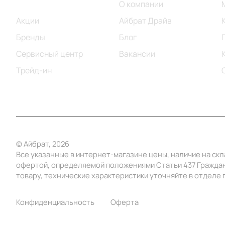
Каталог
О компании
Акции
Айбрат Драйв
Бренды
Блог
Сервисный центр
Вакансии
Трейд-ин
© Айбрат, 2026
Все указанные в интернет-магазине цены, наличие на ск
офертой, определяемой положениями Статьи 437 Граждан
товару, технические характеристики уточняйте в отделе п
Конфиденциальность
Оферта