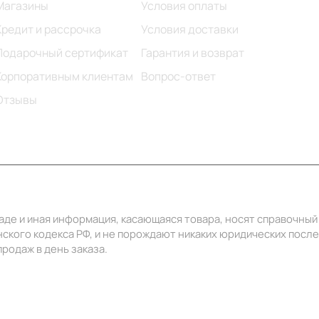
Магазины
Условия оплаты
Кредит и рассрочка
Условия доставки
Подарочный сертификат
Гарантия и возврат
Корпоративным клиентам
Вопрос-ответ
Отзывы
ладе и иная информация, касающаяся товара, носят справочны
ского кодекса РФ, и не порождают никаких юридических посл
родаж в день заказа.