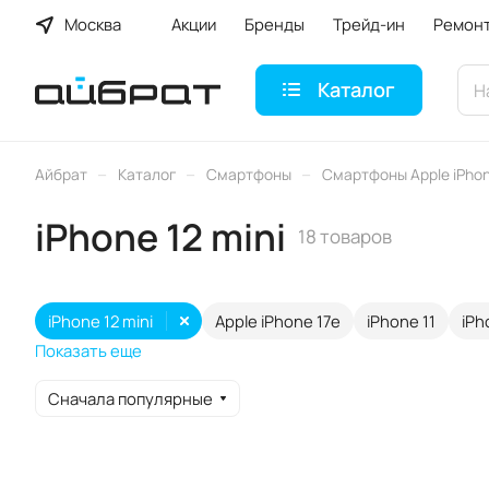
Москва
Акции
Бренды
Трейд-ин
Ремон
Каталог
–
–
–
Айбрат
Каталог
Смартфоны
Смартфоны Apple iPho
iPhone 12 mini
18 товаров
iPhone 12 mini
Apple iPhone 17e
iPhone 11
iPh
Показать еще
Сначала популярные