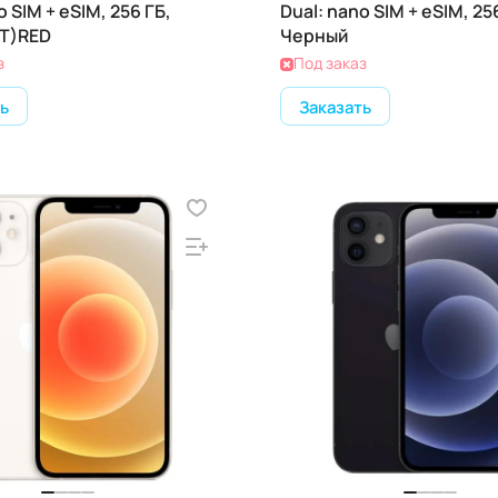
o SIM + eSIM, 256 ГБ,
Dual: nano SIM + eSIM, 25
T)RED
Черный
з
Под заказ
ь
Заказать