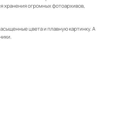
ля хранения огромных фотоархивов,
насыщенные цвета и плавную картинку. А
ники.