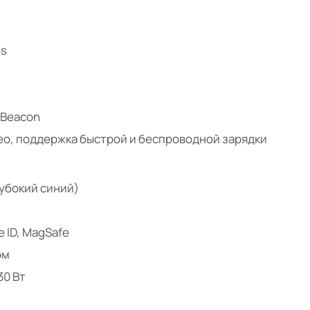
os
 iBeacon
ео, поддержка быстрой и беспроводной зарядки
убокий синий)
 ID, MagSafe
ом
30 Вт