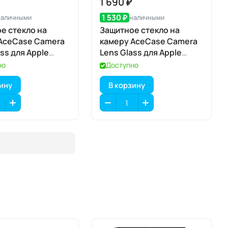
1 690 ₽
1 530 ₽
наличными
наличными
е стекло на
Защитное стекло на
AceCase Camera
камеру AceCase Camera
ss для Apple
Lens Glass для Apple
7 Air
iPhone 17 Pro / 17 Pro Max
но
Доступно
зину
В корзину