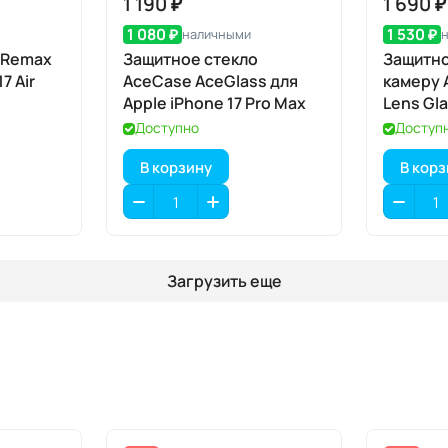
1 190 ₽
1 690 ₽
1 080 ₽
1 530 ₽
наличными
 Remax
Защитное стекло
Защитно
7 Air
AceCase AceGlass для
камеру 
Apple iPhone 17 Pro Max
Lens Gla
iPhone 1
Доступно
Доступ
В корзину
В кор
Загрузить еще