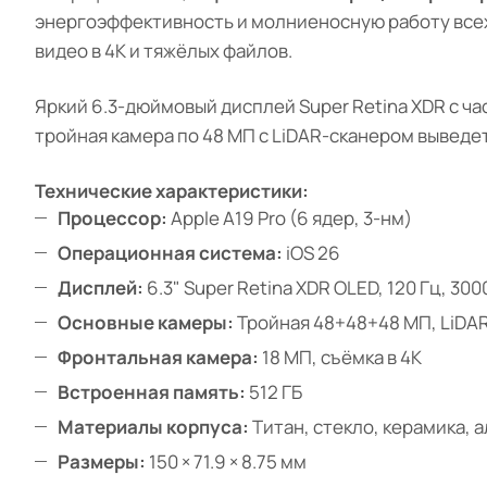
энергоэффективность и молниеносную работу всех
видео в 4K и тяжёлых файлов.
Яркий 6.3-дюймовый дисплей Super Retina XDR с ча
тройная камера по 48 МП с LiDAR-сканером вывед
Технические характеристики:
Процессор:
Apple A19 Pro (6 ядер, 3-нм)
Операционная система:
iOS 26
Дисплей:
6.3" Super Retina XDR OLED, 120 Гц, 300
Основные камеры:
Тройная 48+48+48 МП, LiDAR
Фронтальная камера:
18 МП, съёмка в 4K
Встроенная память:
512 ГБ
Материалы корпуса:
Титан, стекло, керамика,
Размеры:
150 × 71.9 × 8.75 мм