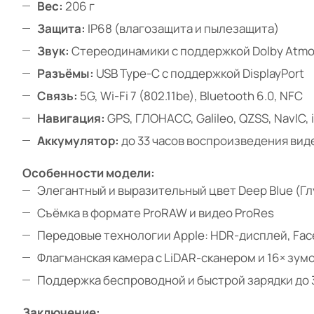
Вес:
206 г
Защита:
IP68 (влагозащита и пылезащита)
Звук:
Стереодинамики с поддержкой Dolby Atm
Разъёмы:
USB Type-C с поддержкой DisplayPort
Связь:
5G, Wi-Fi 7 (802.11be), Bluetooth 6.0, NFC
Навигация:
GPS, ГЛОНАСС, Galileo, QZSS, NavIC,
Аккумулятор:
до 33 часов воспроизведения вид
Особенности модели:
Элегантный и выразительный цвет Deep Blue (Гл
Съёмка в формате ProRAW и видео ProRes
Передовые технологии Apple: HDR-дисплей, Face
Флагманская камера с LiDAR-сканером и 16× зум
Поддержка беспроводной и быстрой зарядки до 
Заключение: