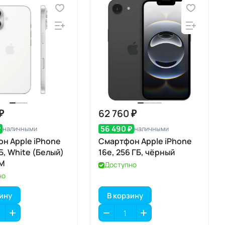
₽
62 760 ₽
₽
56 490 ₽
наличными
наличными
н Apple iPhone
Смартфон Apple iPhone
ГБ, White (Белый)
16e, 256 ГБ, чёрный
IM
Доступно
но
зину
В корзину