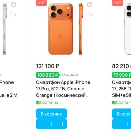
ХИТ
ХИТ
121 100 ₽
82 210 
108 990 ₽
73 990 
ми
наличными
iPhone
Смартфон Apple iPhone
Смартфо
17 Pro, 512 ГБ, Cosmic
17, 256 
al eSIM
Orange (Космический
SIM+eS
оранжевый) Dual eSIM
Доступно
Доступ
В корзину
В кор