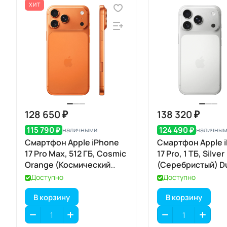
ХИТ
128 650 ₽
138 320 ₽
115 790 ₽
124 490 ₽
наличными
наличны
Смартфон Apple iPhone
Смартфон Apple 
17 Pro Max, 512 ГБ, Cosmic
17 Pro, 1 ТБ, Silver
Orange (Космический
(Серебристый) Du
оранжевый) Dual eSIM
Доступно
Доступно
В корзину
В корзину