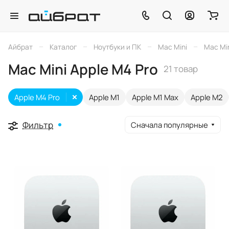
–
–
–
–
Айбрат
Каталог
Ноутбуки и ПК
Mac Mini
Mac Min
Mac Mini Apple M4 Pro
21 товар
Apple M4 Pro
Apple M1
Apple M1 Max
Apple M2
Фильтр
Сначала популярные