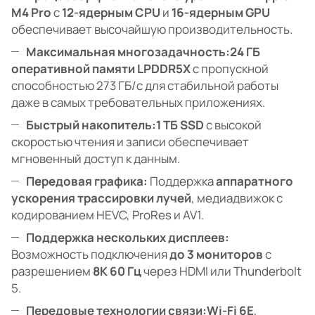
M4 Pro
с
12-ядерным CPU
и
16-ядерным GPU
обеспечивает высочайшую производительность.
Максимальная многозадачность:
24 ГБ
оперативной памяти LPDDR5X
с пропускной
способностью 273 ГБ/с для стабильной работы
даже в самых требовательных приложениях.
Быстрый накопитель:
1 ТБ SSD
с высокой
скоростью чтения и записи обеспечивает
мгновенный доступ к данным.
Передовая графика:
Поддержка
аппаратного
ускорения трассировки лучей
, медиадвижок с
кодированием HEVC, ProRes и AV1.
Поддержка нескольких дисплеев:
Возможность подключения
до 3 мониторов
с
разрешением
8K 60 Гц
через HDMI или Thunderbolt
5.
Передовые технологии связи:
Wi-Fi 6E
,