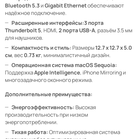
Bluetooth 5.3
и
Gigabit Ethernet
обеспечивают
надёжное подключение.
Расширенные интерфейсы:
3 порта
Thunderbolt 5
, HDMI,
2 порта USB-A
, разъём 3.5 мм
для наушников.
Компактность и стиль:
Размеры
12.7 x 12.7 x 5.0
см
, вес
0.73 кг
, минималистичный дизайн.
Операционная система macOS Sequoia:
Поддержка
Apple Intelligence
, iPhone Mirroring и
многозадачного оконного режима.
Дополнительные преимущества:
Энергоэффективность:
Высокая
производительность при низком
энергопотреблении.
Тихая работа:
Оптимизированная система