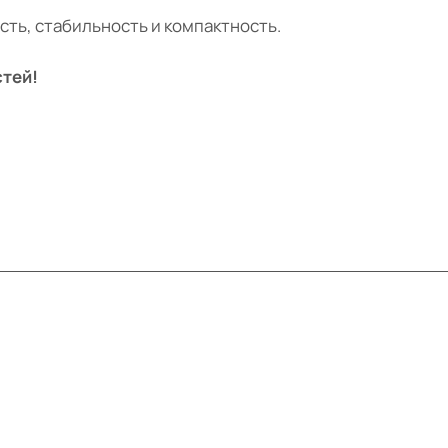
ть, стабильность и компактность.
стей!
Контакты
+7 (495) 414-10-20
info@ibrat.ru