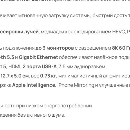
чивает мгновенную загрузку системы, быстрый доступ
ссировки лучей
, медиадвижок с кодированием HEVC, 
ь подключения
до 3 мониторов
с разрешением
8K 60 Г
th 5.3
и
Gigabit Ethernet
обеспечивают надёжное подк
t 5
, HDMI,
2 порта USB-A
, 3.5 мм аудиоразъём.
 12.7 x 5.0 см
, вес
0.73 кг
, минималистичный алюминиев
ржка
Apple Intelligence
, iPhone Mirroring и улучшенны
ьность при низком энергопотреблении.
дения без активного шума.