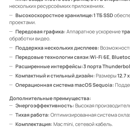
нескольких ресурсоёмких приложениях.
Высокоскоростное хранилище:
1 ТБ SSD
обеспе
проектами.
Передовая графика:
Аппаратное ускорение
тра
обработки видео.
Поддержка нескольких дисплеев:
Возможност
Передовые технологии связи:
Wi-Fi 6E
,
Bluetoo
Расширенные интерфейсы:
3 порта Thunderbol
Компактный и стильный дизайн:
Размеры
12.7 x
Операционная система macOS Sequoia:
Подде
Дополнительные преимущества:
Энергоэффективность:
Высокая производител
Тихая работа:
Оптимизированная система охлаж
Комплектация:
Mac mini, сетевой кабель.