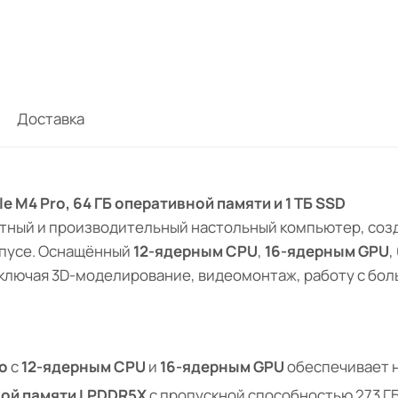
Доставка
 M4 Pro, 64 ГБ оперативной памяти и 1 ТБ SSD
ктный и производительный настольный компьютер, соз
рпусе. Оснащённый
12-ядерным CPU
,
16-ядерным GPU
,
ключая 3D-моделирование, видеомонтаж, работу с бол
ro
с
12-ядерным CPU
и
16-ядерным GPU
обеспечивает 
ной памяти LPDDR5X
с пропускной способностью 273 Г