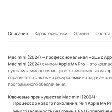
Описание
Характеристики
Отзывы
Оплата
Mac mini (2024) — профессиональная мощь с Apple
Mac mini (2024)
с чипом
Apple M4 Pro
— это компа
нужна максимальная мощность в минимальном ко
справляется с любыми ресурсоёмкими задачами, в
программного обеспечения.
Ключевые преимущества Mac mini (2024):
Процессор нового поколения:
Чип
Apple M4 P
Многозадачность без границ:
64 ГБ оператив