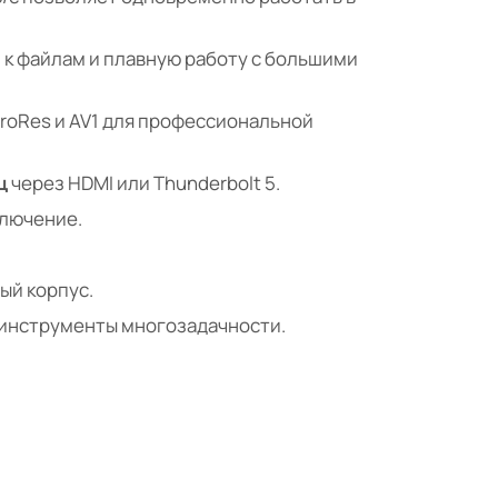
 к файлам и плавную работу с большими
ProRes и AV1 для профессиональной
ц
через HDMI или Thunderbolt 5.
лючение.
ый корпус.
е инструменты многозадачности.