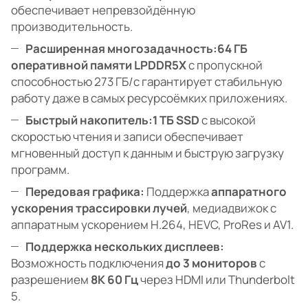
обеспечивает непревзойдённую
производительность.
Расширенная многозадачность:
64 ГБ
оперативной памяти LPDDR5X
с пропускной
способностью 273 ГБ/с гарантирует стабильную
работу даже в самых ресурсоёмких приложениях.
Быстрый накопитель:
1 ТБ SSD
с высокой
скоростью чтения и записи обеспечивает
мгновенный доступ к данным и быструю загрузку
программ.
Передовая графика:
Поддержка
аппаратного
ускорения трассировки лучей
, медиадвижок с
аппаратным ускорением H.264, HEVC, ProRes и AV1.
Поддержка нескольких дисплеев:
Возможность подключения
до 3 мониторов
с
разрешением
8K 60 Гц
через HDMI или Thunderbolt
5.