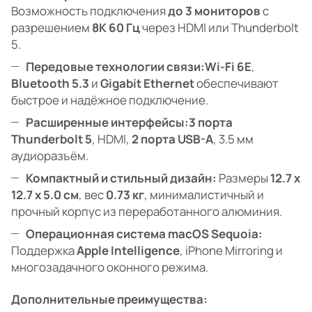
Возможность подключения
до 3 мониторов
с
разрешением
8K 60 Гц
через HDMI или Thunderbolt
5.
Передовые технологии связи:
Wi-Fi 6E
,
Bluetooth 5.3
и
Gigabit Ethernet
обеспечивают
быстрое и надёжное подключение.
Расширенные интерфейсы:
3 порта
Thunderbolt 5
, HDMI,
2 порта USB-A
, 3.5 мм
аудиоразъём.
Компактный и стильный дизайн:
Размеры
12.7 x
12.7 x 5.0 см
, вес
0.73 кг
, минималистичный и
прочный корпус из переработанного алюминия.
Операционная система macOS Sequoia:
Поддержка
Apple Intelligence
, iPhone Mirroring и
многозадачного оконного режима.
Дополнительные преимущества: