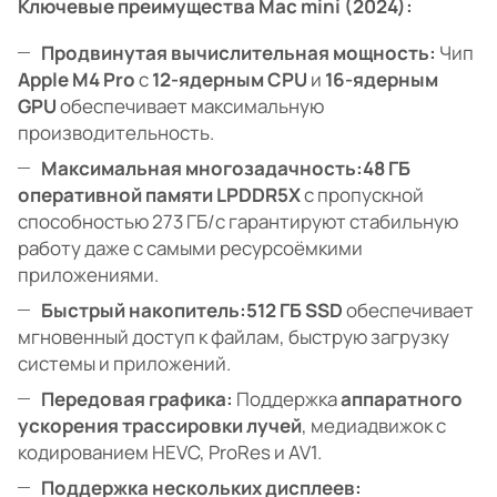
Ключевые преимущества Mac mini (2024):
Продвинутая вычислительная мощность:
Чип
Apple M4 Pro
с
12-ядерным CPU
и
16-ядерным
GPU
обеспечивает максимальную
производительность.
Максимальная многозадачность:
48 ГБ
оперативной памяти LPDDR5X
с пропускной
способностью 273 ГБ/с гарантируют стабильную
работу даже с самыми ресурсоёмкими
приложениями.
Быстрый накопитель:
512 ГБ SSD
обеспечивает
мгновенный доступ к файлам, быструю загрузку
системы и приложений.
Передовая графика:
Поддержка
аппаратного
ускорения трассировки лучей
, медиадвижок с
кодированием HEVC, ProRes и AV1.
Поддержка нескольких дисплеев: