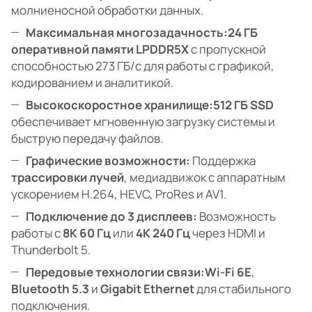
молниеносной обработки данных.
Максимальная многозадачность:
24 ГБ
оперативной памяти LPDDR5X
с пропускной
способностью 273 ГБ/с для работы с графикой,
кодированием и аналитикой.
Высокоскоростное хранилище:
512 ГБ SSD
обеспечивает мгновенную загрузку системы и
быструю передачу файлов.
Графические возможности:
Поддержка
трассировки лучей
, медиадвижок с аппаратным
ускорением H.264, HEVC, ProRes и AV1.
Подключение до 3 дисплеев:
Возможность
работы с
8K 60 Гц
или
4K 240 Гц
через HDMI и
Thunderbolt 5.
Передовые технологии связи:
Wi-Fi 6E
,
Bluetooth 5.3
и
Gigabit Ethernet
для стабильного
подключения.