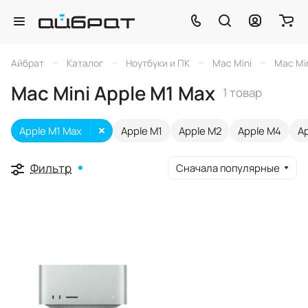
–
–
–
–
Айбрат
Каталог
Ноутбуки и ПК
Mac Mini
Mac Min
Mac Mini Apple M1 Max
1 товар
Apple M1 Max
Apple M1
Apple M2
Apple M4
Ap
Фильтр
Сначала популярные