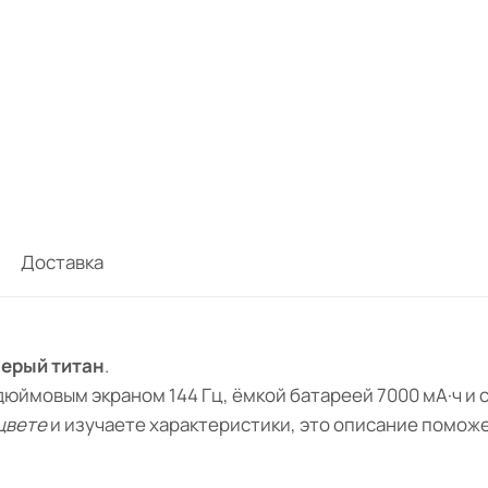
Доставка
 Серый титан
.
юймовым экраном 144 Гц, ёмкой батареей 7000 мА·ч и
 цвете
и изучаете характеристики, это описание помож