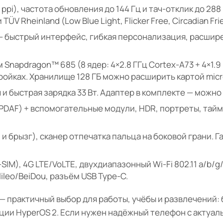
 ppi), частота обновления до 144 Гц и тач-отклик до 28
V Rheinland (Low Blue Light, Flicker Free, Circadian Fr
2 — быстрый интерфейс, гибкая персонализация, расши
 Snapdragon™ 685 (8 ядер: 4×2.8 ГГц Cortex-A73 + 4×1.9
ройках. Хранилище 128 ГБ можно расширить картой mic
 и быстрая зарядка 33 Вт. Адаптер в комплекте — можно
, PDAF) + вспомогательные модули, HDR, портреты, тай
и брызг), сканер отпечатка пальца на боковой грани. Габар
SIM), 4G LTE/VoLTE, двухдиапазонный Wi-Fi 802.11 a/b/g/
leo/BeiDou, разъём USB Type-C.
— практичный выбор для работы, учёбы и развлечений: 
кции HyperOS 2. Если нужен надёжный телефон с актуа