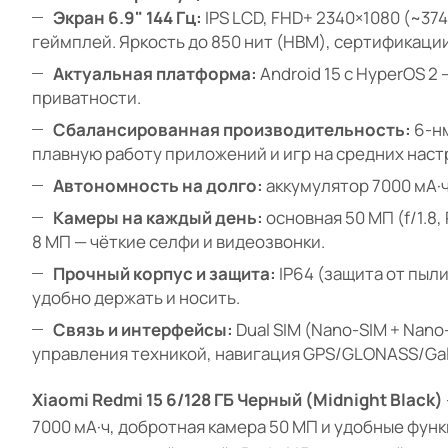
Экран 6.9" 144 Гц:
IPS LCD, FHD+ 2340×1080 (~374
геймплей. Яркость до 850 нит (HBM), сертификации TÜ
Актуальная платформа:
Android 15 с HyperOS 
приватности.
Сбалансированная производительность:
6-нм
плавную работу приложений и игр на средних наст
Автономность на долго:
аккумулятор 7000 мА·ч
Камеры на каждый день:
основная 50 МП (f/1.8
8 МП — чёткие селфи и видеозвонки.
Прочный корпус и защита:
IP64 (защита от пыли 
удобно держать и носить.
Связь и интерфейсы:
Dual SIM (Nano-SIM + Nano-
управления техникой, навигация GPS/GLONASS/Gali
Xiaomi Redmi 15 6/128 ГБ Черный (Midnight Black)
7000 мА·ч, добротная камера 50 МП и удобные фун