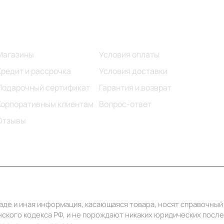
Информация
Помощь
Магазины
Условия оплаты
Кредит и рассрочка
Условия доставки
Подарочный сертификат
Гарантия и возврат
Корпоративным клиентам
Вопрос-ответ
Отзывы
ладе и иная информация, касающаяся товара, носят справочны
ского кодекса РФ, и не порождают никаких юридических посл