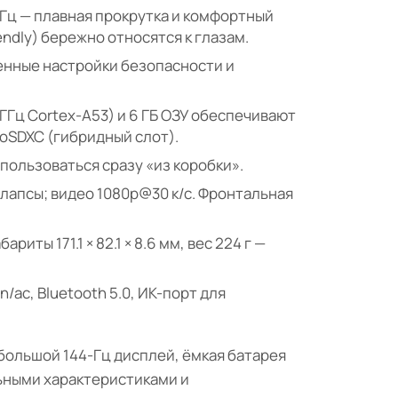
8 Гц — плавная прокрутка и комфортный
iendly) бережно относятся к глазам.
ренные настройки безопасности и
 ГГц Cortex-A53) и 6 ГБ ОЗУ обеспечивают
roSDXC (гибридный слот).
 пользоваться сразу «из коробки».
млапсы; видео 1080p@30 к/с. Фронтальная
иты 171.1 × 82.1 × 8.6 мм, вес 224 г —
n/ac, Bluetooth 5.0, ИК-порт для
большой 144-Гц дисплей, ёмкая батарея
льными характеристиками и