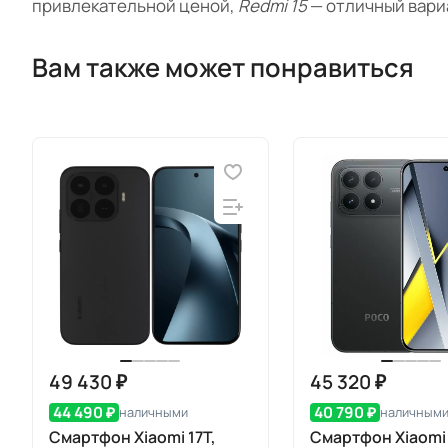
привлекательной ценой,
Redmi 15
— отличный вариа
Вам также может понравиться
49 430 ₽
45 320 ₽
44 490 ₽
40 790 ₽
наличными
наличным
Смартфон Xiaomi 17T,
Смартфон Xiaom