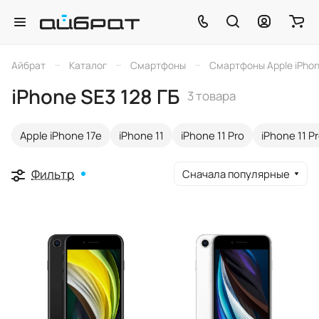
–
–
–
Айбрат
Каталог
Смартфоны
Смартфоны Apple iPho
iPhone SE3 128 ГБ
3 товара
Apple iPhone 17e
iPhone 11
iPhone 11 Pro
iPhone 11 P
Фильтр
Сначала популярные