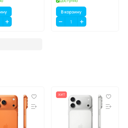
но
Доступно
зину
В корзину
ХИТ