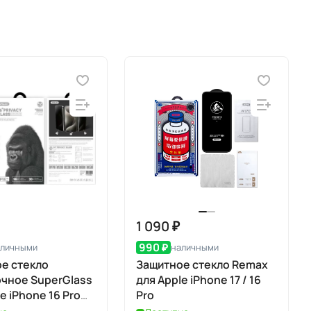
1 090 ₽
990 ₽
аличными
наличными
е стекло
Защитное стекло Remax
чное SuperGlass
для Apple iPhone 17 / 16
e iPhone 16 Pro
Pro
 Pro Max