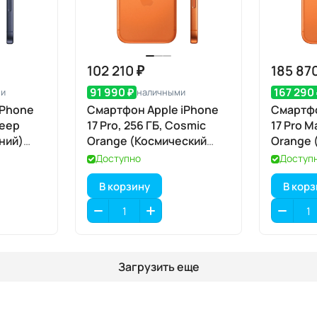
102 210 ₽
185 87
91 990 ₽
167 290
ми
наличными
iPhone
Смартфон Apple iPhone
Смартфо
Deep
17 Pro, 256 ГБ, Cosmic
17 Pro M
иний)
Orange (Космический
Orange 
оранжевый) Dual eSIM
оранжев
Доступно
Доступ
В корзину
В кор
Загрузить еще