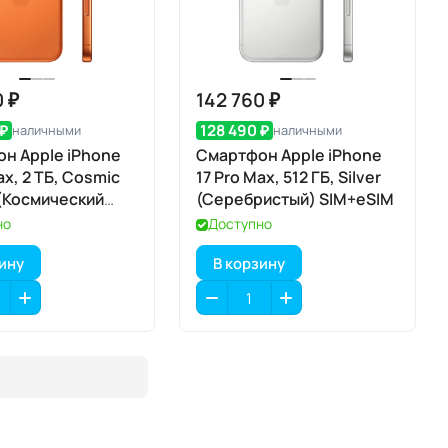
0 ₽
142 760 ₽
 ₽
128 490 ₽
наличными
наличными
н Apple iPhone
Смартфон Apple iPhone
ax, 2 ТБ, Cosmic
17 Pro Max, 512 ГБ, Silver
(Космический
(Серебристый) SIM+eSIM
ый) SIM+eSIM
но
Доступно
зину
В корзину