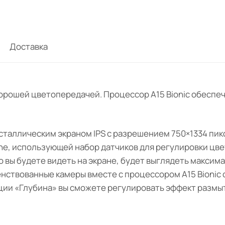
Доставка
 хорошей цветопередачей. Процессор А15 Bionic обесп
сталлическим экраном IPS с разрешением 750×1334 пик
one, использующей набор датчиков для регулировки цвет
 вы будете видеть на экране, будет выглядеть максим
енствованные камеры вместе с процессором A15 Bionic
ии «Глубина» вы сможете регулировать эффект размытия