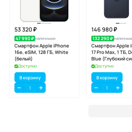
53 320 ₽
146 980 ₽
47 990 ₽
132 290 ₽
наличными
наличны
Смартфон Apple iPhone
Смартфон Apple 
16e, eSIM, 128 ГБ, White
17 Pro Max, 1 ТБ, 
(белый)
Blue (Глубокий с
Dual eSIM
Доступно
Доступно
В корзину
В корзину