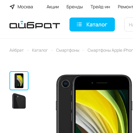
Москва
Акции
Бренды
Трейд-ин
Ремон
Каталог
–
–
–
Айбрат
Каталог
Смартфоны
Смартфоны Apple iPho