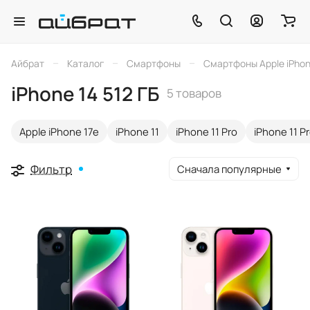
–
–
–
Айбрат
Каталог
Смартфоны
Смартфоны Apple iPho
iPhone 14 512 ГБ
5 товаров
Apple iPhone 17e
iPhone 11
iPhone 11 Pro
iPhone 11 P
Фильтр
Сначала популярные