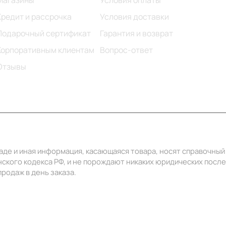
Магазины
Условия оплаты
Кредит и рассрочка
Условия доставки
Подарочный сертификат
Гарантия и возврат
Корпоративным клиентам
Вопрос-ответ
Отзывы
ладе и иная информация, касающаяся товара, носят справочны
ского кодекса РФ, и не порождают никаких юридических посл
родаж в день заказа.