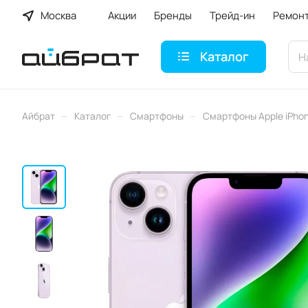
Москва
Акции
Бренды
Трейд-ин
Ремон
Каталог
–
–
–
Айбрат
Каталог
Смартфоны
Смартфоны Apple iPho