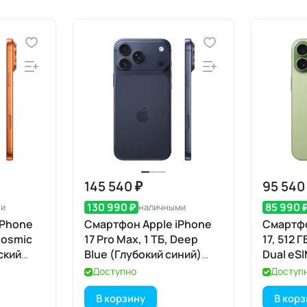
145 540 ₽
95 540
130 990 ₽
85 990 
ми
наличными
iPhone
Смартфон Apple iPhone
Смартфо
 Cosmic
17 Pro Max, 1 ТБ, Deep
17, 512 
ский
Blue (Глубокий синий)
Dual eS
 eSIM
Dual eSIM
Доступно
Доступ
В корзину
В кор