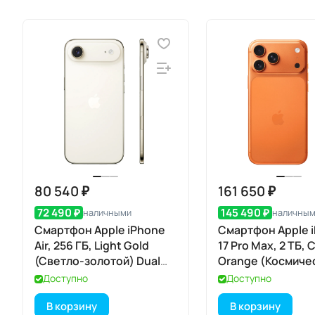
80 540 ₽
161 650 ₽
72 490 ₽
145 490 ₽
наличными
наличны
Смартфон Apple iPhone
Смартфон Apple 
Air, 256 ГБ, Light Gold
17 Pro Max, 2 ТБ,
(Светло-золотой) Dual
Orange (Космиче
eSIM
оранжевый) Dual
Доступно
Доступно
В корзину
В корзину