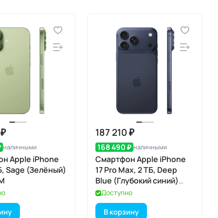
 ₽
187 210 ₽
₽
168 490 ₽
наличными
наличными
н Apple iPhone
Смартфон Apple iPhone
ГБ, Sage (Зелёный)
17 Pro Max, 2 ТБ, Deep
IM
Blue (Глубокий синий)
SIM+eSIM
но
Доступно
зину
В корзину