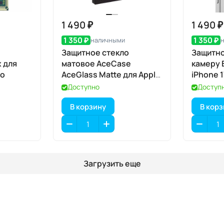
1 490 ₽
1 490 ₽
1 350 ₽
1 350 ₽
наличными
Защитное стекло
Защитно
 для
матовое AceCase
камеру 
ro
AceGlass Matte для Apple
iPhone 1
iPhone 17 Pro
шт., Cle
Доступно
Доступ
апплик
В корзину
В кор
Загрузить еще