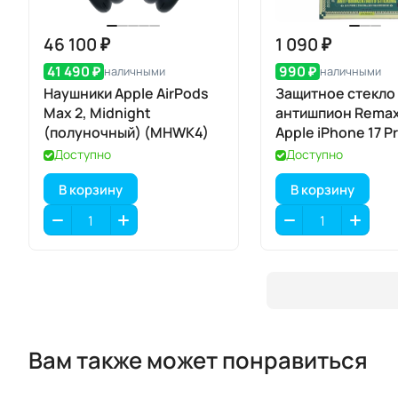
46 100 ₽
1 090 ₽
41 490 ₽
990 ₽
наличными
наличными
Наушники Apple AirPods
Защитное стекло
Max 2, Midnight
антишпион Remax
(полуночный) (MHWK4)
Apple iPhone 17 P
Доступно
Доступно
В корзину
В корзину
Вам также может понравиться