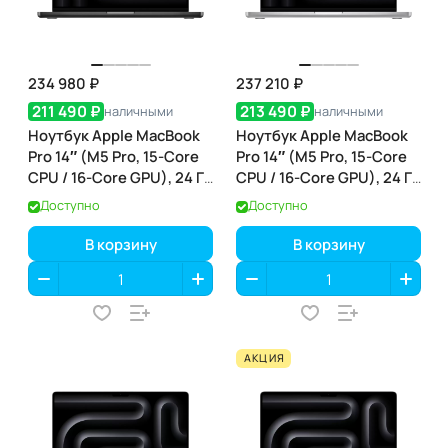
234 980 ₽
237 210 ₽
211 490 ₽
213 490 ₽
наличными
наличными
Ноутбук Apple MacBook
Ноутбук Apple MacBook
Pro 14″ (M5 Pro, 15-Core
Pro 14″ (M5 Pro, 15-Core
CPU / 16-Core GPU), 24 ГБ
CPU / 16-Core GPU), 24 ГБ
/ 1 ТБ, Space Black
/ 1 ТБ, Silver
Доступно
Доступно
(чёрный космос)
(серебристый) (MGDN4)
(MGDR4)
В корзину
В корзину
АКЦИЯ