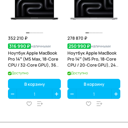
352 210 ₽
278 870 ₽
316 990 ₽
250 990 ₽
наличными
наличными
Ноутбук Apple MacBook
Ноутбук Apple MacBook
Pro 14″ (M5 Max, 18-Core
Pro 14″ (M5 Pro, 18-Core
CPU / 32-Core GPU), 36
CPU / 20-Core GPU), 24
ГБ / 2 ТБ, Space Black
ГБ / 2 ТБ, Silver
Доступно
Доступно
(чёрный космос)
(серебристый) (MGDP4)
(MGDU4)
В корзину
В корзину