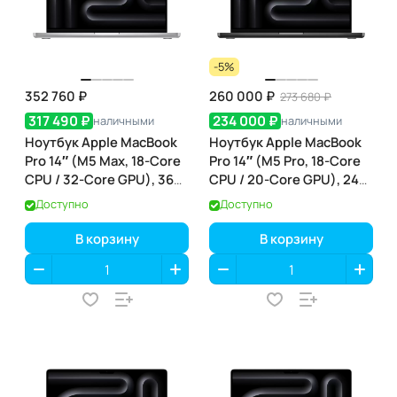
-5%
352 760 ₽
260 000 ₽
273 680 ₽
317 490 ₽
234 000 ₽
наличными
наличными
Ноутбук Apple MacBook
Ноутбук Apple MacBook
Pro 14″ (M5 Max, 18-Core
Pro 14″ (M5 Pro, 18-Core
CPU / 32-Core GPU), 36
CPU / 20-Core GPU), 24
ГБ / 2 ТБ, Silver
ГБ / 2 ТБ, Space Black
Доступно
Доступно
(серебристый) (MGDQ4)
(чёрный космос)
(MGDT4)
В корзину
В корзину