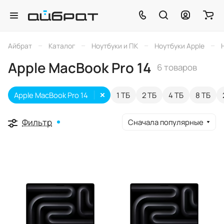
–
–
–
–
Айбрат
Каталог
Ноутбуки и ПК
Ноутбуки Apple
Apple MacBook Pro 14
6 товаров
Apple MacBook Pro 14
1 ТБ
2 ТБ
4 ТБ
8 ТБ
Фильтр
Сначала популярные