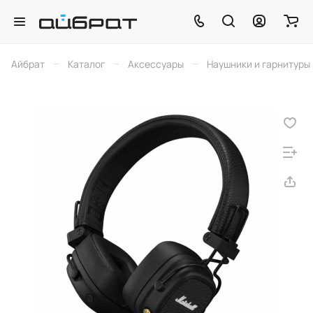
–
–
–
Айбрат
Каталог
Аксессуары
Наушники и гарнитуры