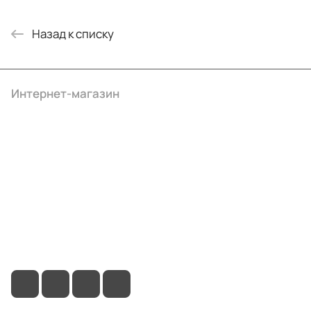
Назад к списку
Интернет-магазин
Компания
Информация
Помощь
+7 (495) 414-10-20
info@ibrat.ru