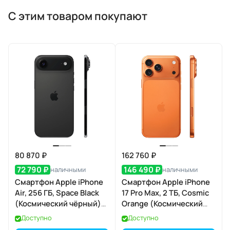
С этим товаром покупают
80 870 ₽
162 760 ₽
72 790 ₽
146 490 ₽
наличными
наличными
Смартфон Apple iPhone
Смартфон Apple iPhone
Air, 256 ГБ, Space Black
17 Pro Max, 2 ТБ, Cosmic
(Космический чёрный)
Orange (Космический
Dual eSIM
оранжевый) Dual eSIM
Доступно
Доступно