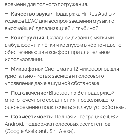
времени для полного погружения.
Качество звука:
Поддержка Hi-Res Audio и
кодеков LDAC для воспроизведения музыки с
высочайшей детализацией и глубиной.
Конструкция:
Складной дизайн с мягкими
амбушюрами и лёгким корпусом в чёрном цвете,
обеспечивающим комфорт при длительном
использовании.
Микрофоны:
Система из 12 микрофонов для
кристально чистых звонков и голосового
управления даже в шумной обстановке.
Подключение:
Bluetooth 5.3 с поддержкой
многоточечного соединения, позволяющего
одновременно подключаться к двум устройствам.
Совместимость:
Полная интеграция с iOS и
Android, поддержка голосовых ассистентов
(Google Assistant, Siri, Alexa).