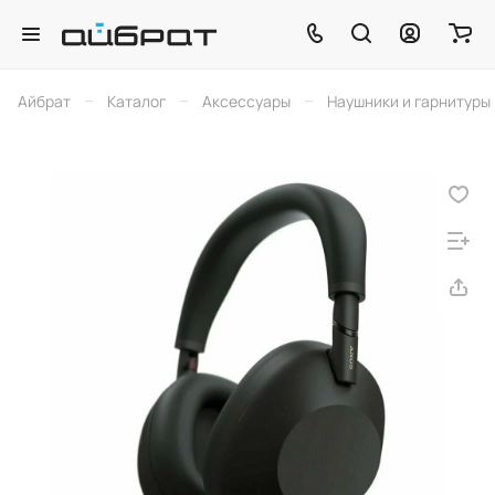
–
–
–
Айбрат
Каталог
Аксессуары
Наушники и гарнитуры