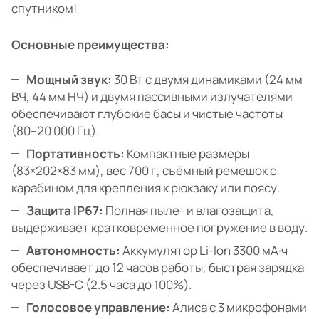
спутником!
Основные преимущества:
Мощный звук:
30 Вт с двумя динамиками (24 мм
ВЧ, 44 мм НЧ) и двумя пассивными излучателями
обеспечивают глубокие басы и чистые частоты
(80–20 000 Гц).
Портативность:
Компактные размеры
(83×202×83 мм), вес 700 г, съёмный ремешок с
карабином для крепления к рюкзаку или поясу.
Защита IP67:
Полная пыле- и влагозащита,
выдерживает кратковременное погружение в воду.
Автономность:
Аккумулятор Li-Ion 3300 мА·ч
обеспечивает до 12 часов работы, быстрая зарядка
через USB-C (2.5 часа до 100%).
Голосовое управление:
Алиса с 3 микрофонами