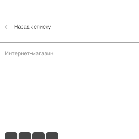
Назад к списку
Интернет-магазин
Компания
Информация
Помощь
+7 (495) 414-10-20
info@ibrat.ru