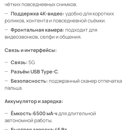
чётких повседневных снимков.
Поддержка 4K-видео:
удобно для коротких
роликов, контента и повседневной съёмки.
Фронтальная камера:
подходит для
видеозвонков, селфи и общения.
Связь и интерфейсы:
Связь:
5G.
Разъём:
USB Type-C
.
Безопасность:
подэкранный сканер отпечатка
пальца.
Аккумулятор и зарядка:
Ёмкость:
6500 мА·ч
для длительной
автономной работы.
Быстрая зарядка:
45 Вт
.