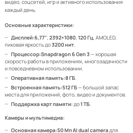
видео, соцсетей, игр и активного использования
каждый день.
Основные характеристики:
Дисплей:
6,77"
,
2392×1080
,
120 Гц
, AMOLED,
пиковая яркость до
3200 нит
.
Процессор:
Snapdragon 6 Gen 3
— хорошая
скорость работы в приложениях, многозадачности
и повседневном использовании.
Оперативная память:
8 ГБ
.
Встроенная память:
512 ГБ
— большой запас
места для приложений, фото, видео и документов.
Поддержка карт памяти:
до
1 ТБ
.
Камеры и мультимедиа:
Основная камера:
50 Мп AI dual camera
для