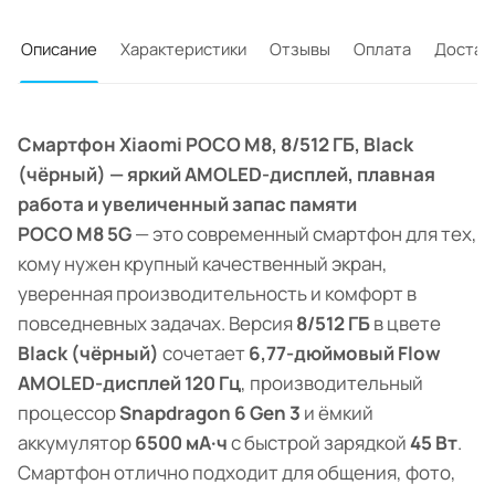
Описание
Характеристики
Отзывы
Оплата
Достав
Смартфон Xiaomi POCO M8, 8/512 ГБ, Black
(чёрный) — яркий AMOLED-дисплей, плавная
работа и увеличенный запас памяти
POCO M8 5G
— это современный смартфон для тех,
кому нужен крупный качественный экран,
уверенная производительность и комфорт в
повседневных задачах. Версия
8/512 ГБ
в цвете
Black (чёрный)
сочетает
6,77-дюймовый Flow
AMOLED-дисплей 120 Гц
, производительный
процессор
Snapdragon 6 Gen 3
и ёмкий
аккумулятор
6500 мА·ч
с быстрой зарядкой
45 Вт
.
Смартфон отлично подходит для общения, фото,