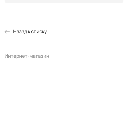
Назад к списку
Интернет-магазин
Компания
Информация
Помощь
+7 (495) 414-10-20
info@ibrat.ru