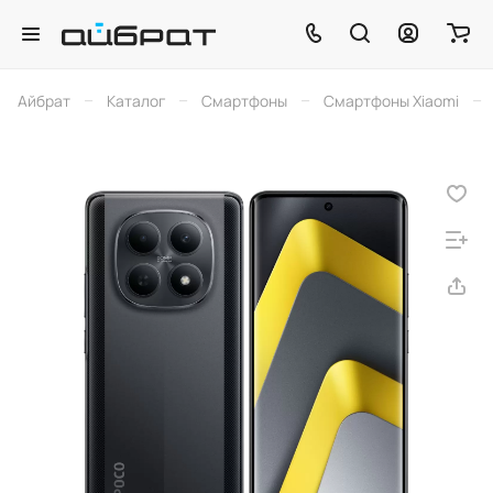
–
–
–
–
Айбрат
Каталог
Смартфоны
Смартфоны Xiaomi