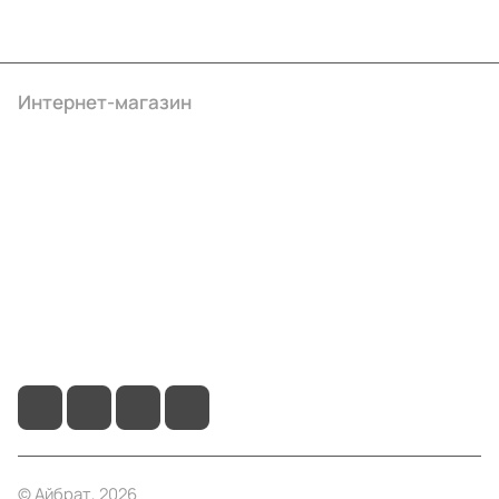
Интернет-магазин
Компания
Информация
Помощь
+7 (495) 414-10-20
info@ibrat.ru
© Айбрат, 2026