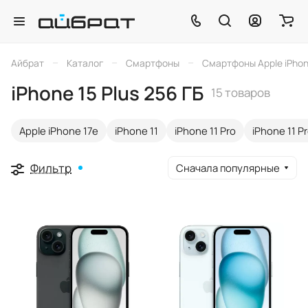
–
–
–
Айбрат
Каталог
Смартфоны
Смартфоны Apple iPho
iPhone 15 Plus 256 ГБ
15 товаров
Apple iPhone 17e
iPhone 11
iPhone 11 Pro
iPhone 11 P
Фильтр
Сначала популярные