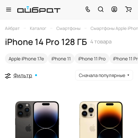
–
–
–
Айбрат
Каталог
Смартфоны
Смартфоны Apple iPho
iPhone 14 Pro 128 ГБ
4 товара
Apple iPhone 17e
iPhone 11
iPhone 11 Pro
iPhone 11 P
Фильтр
Сначала популярные