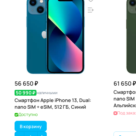
56 650 ₽
61 650 ₽
Смартфон 
50 990 ₽
наличными
nano SIM 
Смартфон Apple iPhone 13, Dual:
Альпийск
nano SIM + eSIM, 512 ГБ, Синий
Под зака
Доступно
В корзину