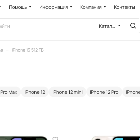
т
Помощь
Информация
Компания
Контакты
Каталог
–
ne
iPhone 13 512 ГБ
 Pro Max
iPhone 12
iPhone 12 mini
iPhone 12 Pro
iPhone