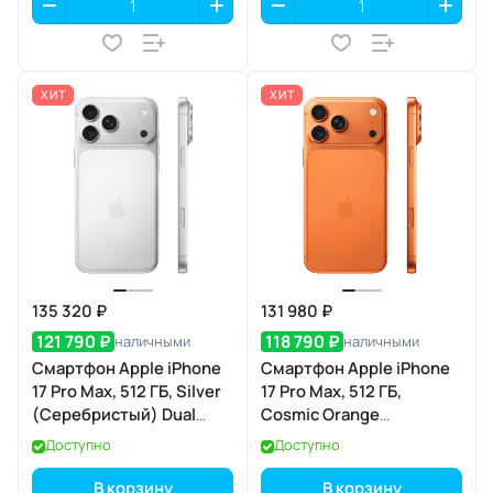
ХИТ
ХИТ
135 320 ₽
131 980 ₽
121 790 ₽
118 790 ₽
наличными
наличными
Смартфон Apple iPhone
Смартфон Apple iPhone
17 Pro Max, 512 ГБ, Silver
17 Pro Max, 512 ГБ,
(Серебристый) Dual
Cosmic Orange
eSIM
(Космический
Доступно
Доступно
оранжевый) Dual eSIM
В корзину
В корзину