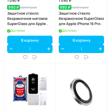
1 090 ₽
1 090 ₽
990 ₽
990 ₽
наличными
наличными
Защитное стекло
Защитное стекло
безрамочное матовое
безрамочное SuperGlass
SuperGlass для Apple
для Apple iPhone 16 Pro
iPhone 17 Pro
Max / 17 Pro Max
Доступно
Доступно
В корзину
В корзину