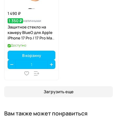
1 490 ₽
1 350 ₽
наличными
Защитное стекло на
камеру BlueO для Apple
iPhone 17 Pro / 17 Pro Max,
Aluminium, 3 шт., Orange
Доступно
(оранжевый), с
аппликатором
В корзину
Загрузить еще
Вам также может понравиться