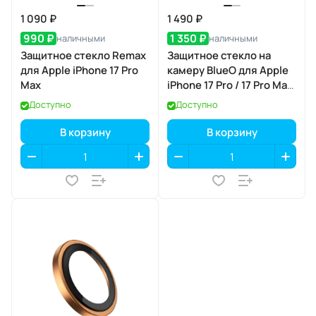
1 090 ₽
1 490 ₽
990 ₽
1 350 ₽
наличными
наличными
Защитное стекло Remax
Защитное стекло на
для Apple iPhone 17 Pro
камеру BlueO для Apple
Max
iPhone 17 Pro / 17 Pro Max,
Aluminium, 3 шт., Grey
Доступно
Доступно
(серый), с
аппликатором
В корзину
В корзину