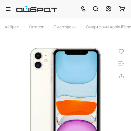
–
–
–
Айбрат
Каталог
Смартфоны
Смартфоны Apple iPho