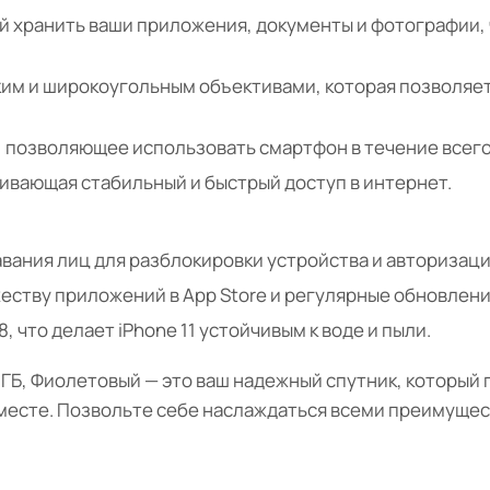
й хранить ваши приложения, документы и фотографии, 
ким и широкоугольным объективами, которая позволяе
 позволяющее использовать смартфон в течение всего
чивающая стабильный и быстрый доступ в интернет.
вания лиц для разблокировки устройства и авторизаци
жеству приложений в App Store и регулярные обновлен
 что делает iPhone 11 устойчивым к воде и пыли.
128 ГБ, Фиолетовый — это ваш надежный спутник, которы
 месте. Позвольте себе наслаждаться всеми преимущес