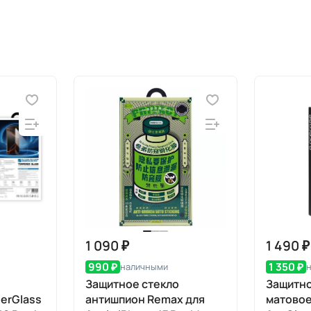
1 090 ₽
1 490 ₽
990 ₽
1 350 ₽
наличными
Защитное стекло
Защитно
erGlass
антишпион Remax для
матово