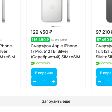
129 430 ₽
97 210 
116 490 ₽
87 490 
и
наличными
iPhone
Смартфон Apple iPhone
Смартфо
ilver
17 Pro, 512 ГБ, Silver
17, 512 
IM+eSIM
(Серебристый) SIM+eSIM
SIM+eS
Доступно
Доступ
В корзину
В кор
Загрузить еще