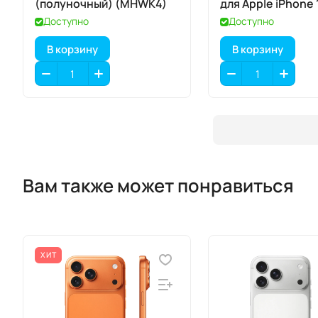
(полуночный) (MHWK4)
для Apple iPhone 1
17 / 17 Pro
Доступно
Доступно
В корзину
В корзину
Вам также может понравиться
ХИТ