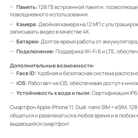
Память:
128 ГБ встроенной памяти, позволяюще
повседневного использования.
Камера:
Двойная камера на 12 МП с ультраширо
записывать видео в качестве 4K.
Батарея:
Долгое время работы от аккумулятора,
Подключение:
Поддержка Wi-Fi 6 и LTE, обеспе
Дополнительные возможности:
Face ID:
Удобная и безопасная система распозна
iOS:
Работает на iOS, обеспечивая доступ к мно
Устойчивость к воде и пыли:
Сертификация IP68,
Смартфон Apple iPhone 11, Dual: nano SIM + eSIM, 
общаться и развлекаться в любое время и в любом
выдающийся смартфон!