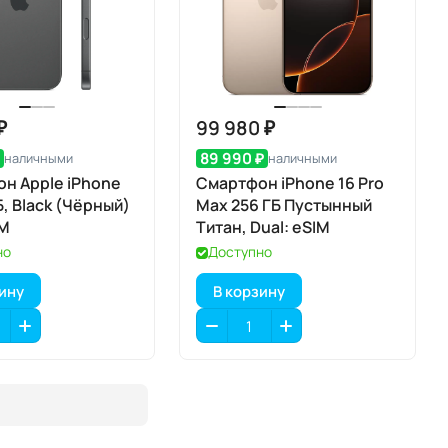
₽
99 980 ₽
₽
89 990 ₽
наличными
наличными
н Apple iPhone
Смартфон iPhone 16 Pro
ГБ, Black (Чёрный)
Max 256 ГБ Пустынный
IM
Титан, Dual: eSIM
но
Доступно
зину
В корзину