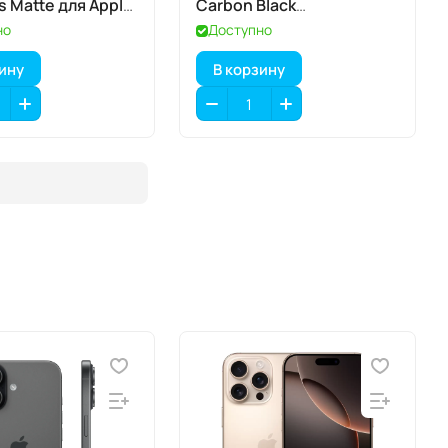
s Matte для Apple
Carbon Black
7 Pro
(карбоновый чёрный),
но
Доступно
MagSafe
зину
В корзину