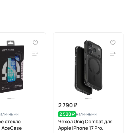
2 790 ₽
2 520 ₽
наличными
наличными
е стекло
Чехол Uniq Combat для
е AceCase
Apple iPhone 17 Pro,