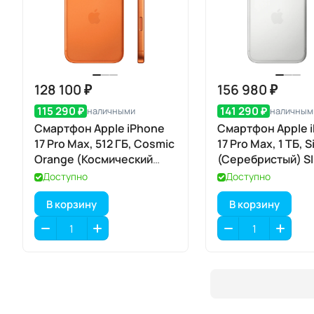
128 100 ₽
156 980 ₽
115 290 ₽
141 290 ₽
наличными
наличным
Смартфон Apple iPhone
Смартфон Apple 
17 Pro Max, 512 ГБ, Cosmic
17 Pro Max, 1 ТБ, S
Orange (Космический
(Серебристый) S
оранжевый) Dual eSIM
Доступно
Доступно
В корзину
В корзину