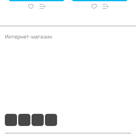
Интернет-магазин
Компания
Информация
Помощь
+7 (495) 414-10-20
info@ibrat.ru