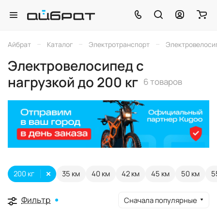
–
–
–
Айбрат
Каталог
Электротранспорт
Электровелоси
Электровелосипед с
нагрузкой до 200 кг
6 товаров
200 кг
35 км
40 км
42 км
45 км
50 км
5
Фильтр
Сначала популярные