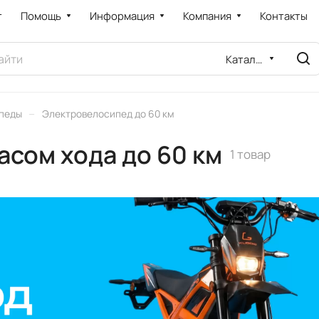
т
Помощь
Информация
Компания
Контакты
Каталог
–
педы
Электровелосипед до 60 км
асом хода до 60 км
1 товар