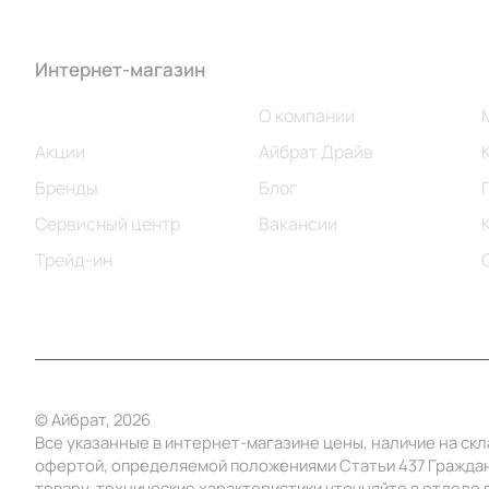
Интернет-магазин
Компания
Каталог
О компании
Акции
Айбрат Драйв
Бренды
Блог
Сервисный центр
Вакансии
Трейд-ин
© Айбрат, 2026
Все указанные в интернет-магазине цены, наличие на ск
офертой, определяемой положениями Статьи 437 Граждан
товару, технические характеристики уточняйте в отделе п