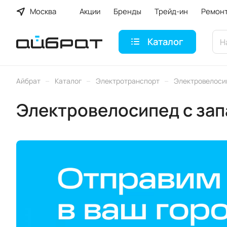
Москва
Акции
Бренды
Трейд-ин
Ремон
Каталог
–
–
–
Айбрат
Каталог
Электротранспорт
Электровелоси
Электровелосипед с зап