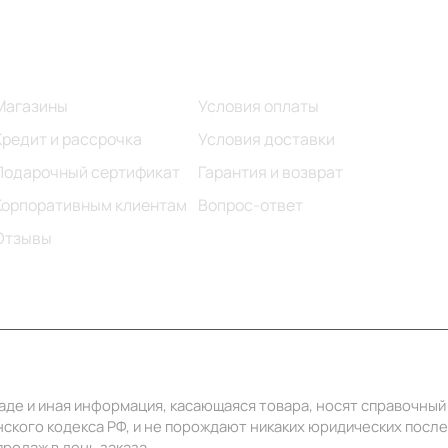
Информация
Помощь
Магазины
Условия оплаты
Кредит и рассрочка
Условия доставки
Подарочный сертификат
Гарантия и возврат
Корпоративным клиентам
Вопрос-ответ
Отзывы
ладе и иная информация, касающаяся товара, носят справочны
ского кодекса РФ, и не порождают никаких юридических посл
родаж в день заказа.