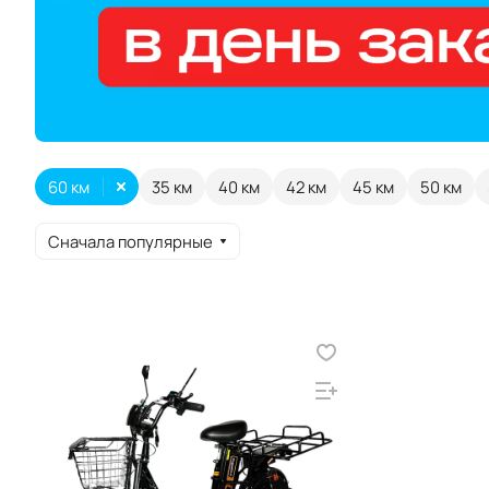
60 км
35 км
40 км
42 км
45 км
50 км
Сначала популярные