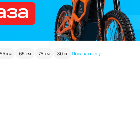
55 км
65 км
75 км
80 кг
Показать еще