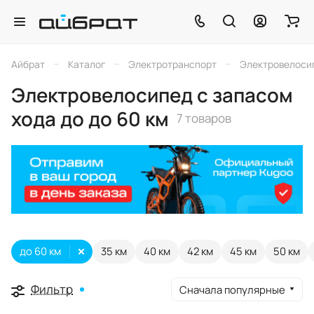
–
–
–
Айбрат
Каталог
Электротранспорт
Электровелоси
Электровелосипед с запасом
хода до до 60 км
7 товаров
до 60 км
35 км
40 км
42 км
45 км
50 км
Фильтр
Сначала популярные