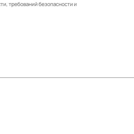
ти, требований безопасности и
Контакты
+7 (495) 414-10-20
info@ibrat.ru