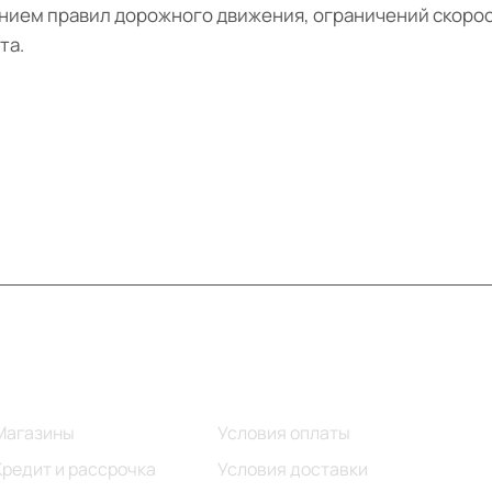
ием правил дорожного движения, ограничений скорос
та.
Информация
Помощь
Магазины
Условия оплаты
Кредит и рассрочка
Условия доставки