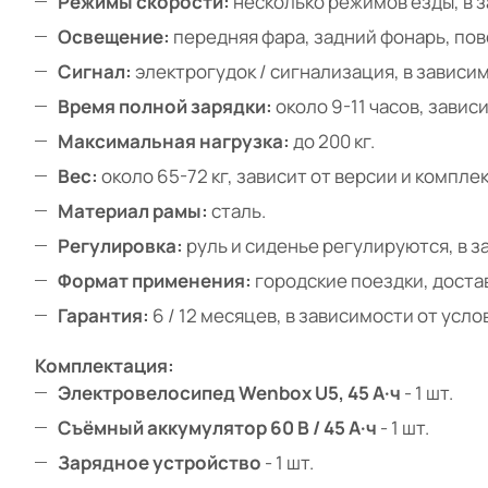
Режимы скорости:
несколько режимов езды, в з
Освещение:
передняя фара, задний фонарь, пов
Сигнал:
электрогудок / сигнализация, в зависи
Время полной зарядки:
около 9-11 часов, завис
Максимальная нагрузка:
до 200 кг.
Вес:
около 65-72 кг, зависит от версии и компле
Материал рамы:
сталь.
Регулировка:
руль и сиденье регулируются, в з
Формат применения:
городские поездки, доста
Гарантия:
6 / 12 месяцев, в зависимости от усло
Комплектация:
Электровелосипед Wenbox U5, 45 А·ч
- 1 шт.
Съёмный аккумулятор 60 В / 45 А·ч
- 1 шт.
Зарядное устройство
- 1 шт.