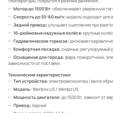
температуры, покрытия и режима движения.
Мотор до 1500 Вт:
обеспечивает уверенную тягу
Скорость до 55-60 км/ч:
модель подходит для 
Задний привод:
улучшает сцепление при разгоне
16-дюймовые надувные колёса:
крупные колёс
Гидравлические тормоза:
дисковая гидравличе
Комфортная посадка:
сиденье, регулируемый р
Оснащение для города:
фара, поворотники, эле
зависимости от поставки.
Технические характеристики:
Тип устройства:
электровелосипед / велогибри
Модель:
Wenbox U5 / Wenbo U5.
Мощность двигателя:
до 1500 Вт, зависит от ве
Привод:
задний.