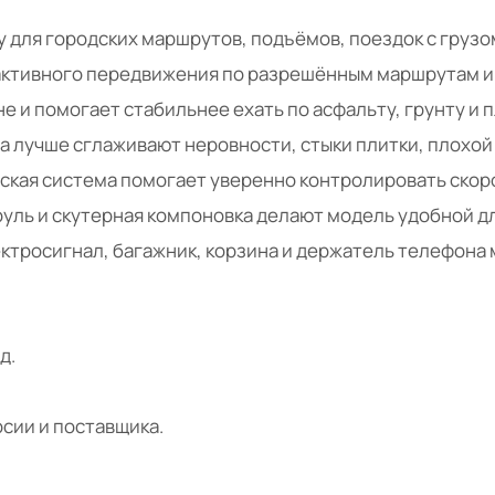
 для городских маршрутов, подъёмов, поездок с грузо
активного передвижения по разрешённым маршрутам и 
 и помогает стабильнее ехать по асфальту, грунту и п
а лучше сглаживают неровности, стыки плитки, плохой 
ская система помогает уверенно контролировать скоро
уль и скутерная компоновка делают модель удобной д
ктросигнал, багажник, корзина и держатель телефона 
д.
рсии и поставщика.