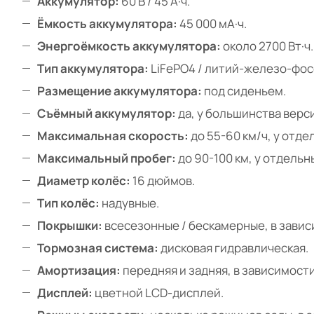
Аккумулятор:
60 В / 45 А·ч.
Ёмкость аккумулятора:
45 000 мА·ч.
Энергоёмкость аккумулятора:
около 2700 Вт·ч.
Тип аккумулятора:
LiFePO4 / литий-железо-фосф
Размещение аккумулятора:
под сиденьем.
Съёмный аккумулятор:
да, у большинства верс
Максимальная скорость:
до 55-60 км/ч, у отд
Максимальный пробег:
до 90-100 км, у отдельн
Диаметр колёс:
16 дюймов.
Тип колёс:
надувные.
Покрышки:
всесезонные / бескамерные, в завис
Тормозная система:
дисковая гидравлическая.
Амортизация:
передняя и задняя, в зависимости
Дисплей:
цветной LCD-дисплей.