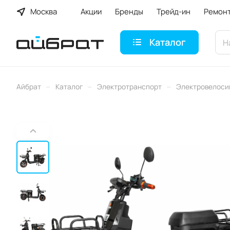
Москва
Акции
Бренды
Трейд-ин
Ремон
Каталог
–
–
–
Айбрат
Каталог
Электротранспорт
Электровелоси