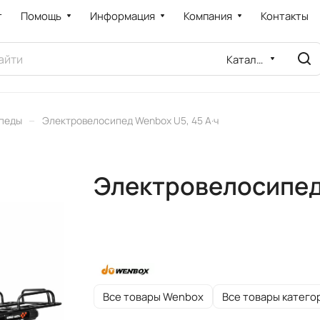
т
Помощь
Информация
Компания
Контакты
Каталог
–
педы
Электровелосипед Wenbox U5, 45 А·ч
Электровелосипед 
Все товары Wenbox
Все товары катего