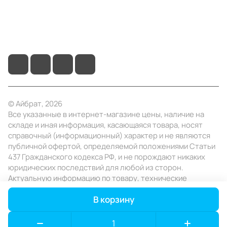
+7 (495) 414-10-20
info@ibrat.ru
© Айбрат, 2026
Все указанные в интернет-магазине цены, наличие на
складе и иная информация, касающаяся товара, носят
справочный (информационный) характер и не являются
публичной офертой, определяемой положениями Статьи
437 Гражданского кодекса РФ, и не порождают никаких
юридических последствий для любой из сторон.
Актуальную информацию по товару, технические
характеристики уточняйте в отделе продаж в день
В корзину
заказа.
Конфиденциальность
Оферта