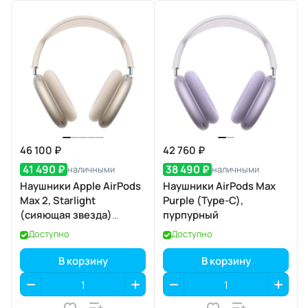
46 100 ₽
42 760 ₽
41 490 ₽
38 490 ₽
наличными
наличными
Наушники Apple AirPods
Наушники AirPods Max
Max 2, Starlight
Purple (Type-C),
(сияющая звезда)
пурпурный
(MHWL4)
Доступно
Доступно
В корзину
В корзину