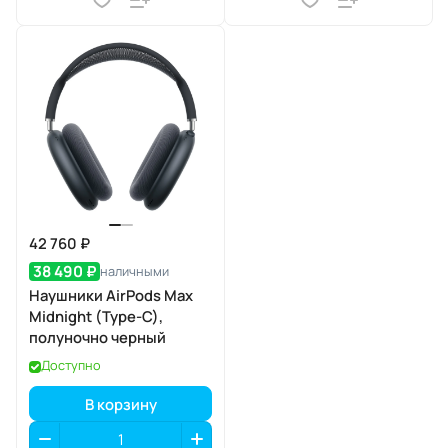
42 760 ₽
38 490 ₽
наличными
Наушники AirPods Max
Midnight (Type-C),
полуночно черный
Доступно
В корзину