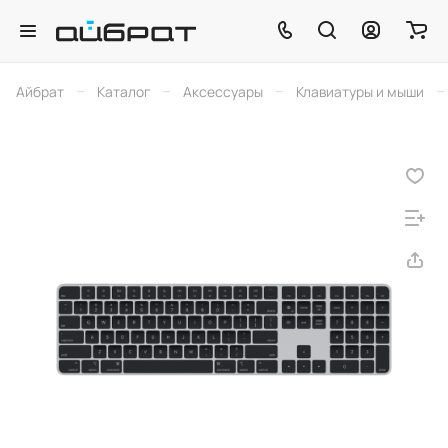
–
–
–
–
Айбрат
Каталог
Аксессуары
Клавиатуры и мыши