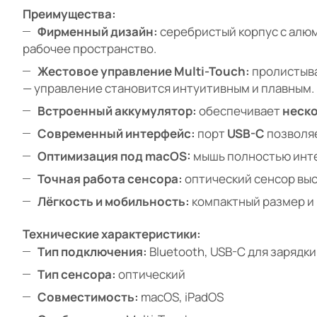
Преимущества:
Фирменный дизайн:
серебристый корпус с алюм
рабочее пространство.
Жестовое управление Multi-Touch:
пролистыва
— управление становится интуитивным и плавным.
Встроенный аккумулятор:
обеспечивает
неско
Современный интерфейс:
порт
USB-C
позволяе
Оптимизация под macOS:
мышь полностью интег
Точная работа сенсора:
оптический сенсор выс
Лёгкость и мобильность:
компактный размер и 
Технические характеристики:
Тип подключения:
Bluetooth, USB-C для зарядки
Тип сенсора:
оптический
Совместимость:
macOS, iPadOS