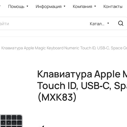
т
Помощь
Информация
Компания
Контакты
Каталог
Клавиатура Apple Magic Keyboard Numeric Touch ID, USB‑C, Space 
Клавиатура Apple 
Touch ID, USB‑C, S
(MXK83)