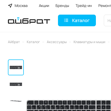
Москва
Акции
Бренды
Трейд-ин
Ремон
Каталог
–
–
–
–
Айбрат
Каталог
Аксессуары
Клавиатуры и мыши