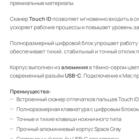
премиальные материалы.
Сканер
Touch ID
позволяет мгновенно входить в си
ускоряет рабочие процессы и повышает уровень з
Полноразмерный цифровой блок упрощает работу 
обеспечивает тихий, стабильный и точный отклик п
Корпус выполнен из
алюминия
в тёмно-сером цвет
современный разъём
USB-C
. Подключение к Mac п
Преимущества:
Встроенный сканер отпечатков пальцев Touch ID
Полноразмерная клавиатура с цифровым блоко
Точные и тихие клавиши ножничного типа
Прочный алюминиевый корпус Space Gray
Современный разъём USB-C для зарядки