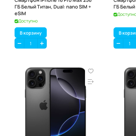
Смартфон iPhone 16 Pro Max 256
Смартфон
ГБ Белый Титан, Dual: nano SIM +
ГБ Белый 
eSIM
Доступн
Доступно
В корзину
В корзи