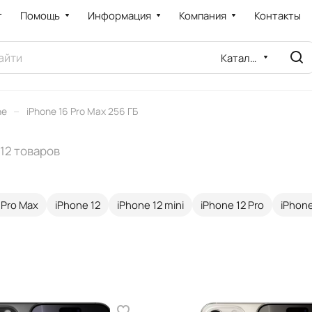
т
Помощь
Информация
Компания
Контакты
Каталог
–
ne
iPhone 16 Pro Max 256 ГБ
12 товаров
 Pro Max
iPhone 12
iPhone 12 mini
iPhone 12 Pro
iPhone