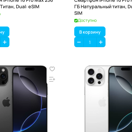
 iPhone 16 Pro Max 256
Смартфон iPhone 16 Pro 
Титан, Dual: eSIM
ГБ Натуральный титан, D
SIM
о
Доступно
ну
В корзину