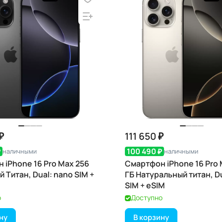
₽
111 650 ₽
₽
100 490 ₽
наличными
наличными
 iPhone 16 Pro Max 256
Смартфон iPhone 16 Pro 
 Титан, Dual: nano SIM +
ГБ Натуральный титан, D
SIM + eSIM
о
Доступно
ну
В корзину