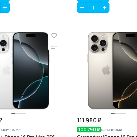
₽
111 980 ₽
100 790 ₽
наличными
наличными