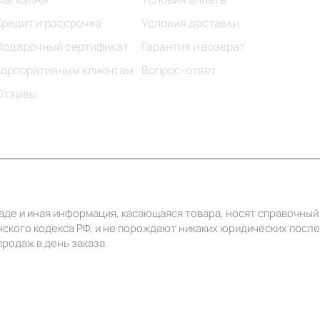
Кредит и рассрочка
Условия доставки
Подарочный сертификат
Гарантия и возврат
Корпоративным клиентам
Вопрос-ответ
Отзывы
ладе и иная информация, касающаяся товара, носят справочны
ского кодекса РФ, и не порождают никаких юридических посл
родаж в день заказа.