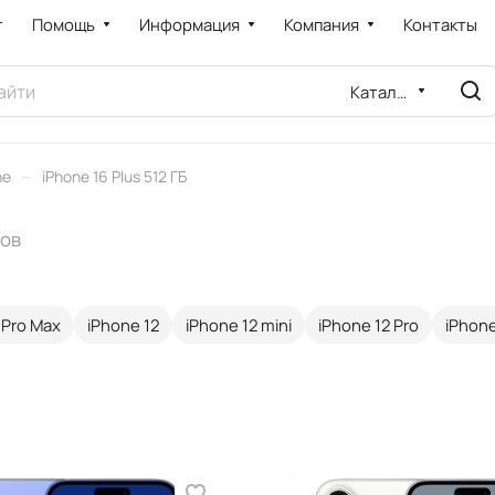
т
Помощь
Информация
Компания
Контакты
Каталог
–
ne
iPhone 16 Plus 512 ГБ
ров
 Pro Max
iPhone 12
iPhone 12 mini
iPhone 12 Pro
iPhone