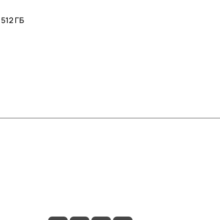
512 ГБ
Контакты
+7 (495) 414-10-20
info@ibrat.ru