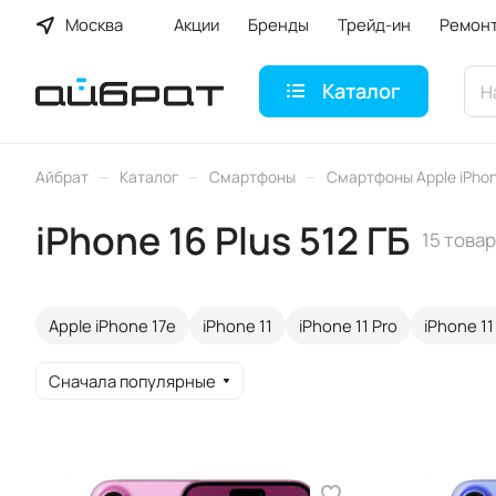
Москва
Акции
Бренды
Трейд-ин
Ремон
Каталог
–
–
–
Айбрат
Каталог
Смартфоны
Смартфоны Apple iPho
iPhone 16 Plus 512 ГБ
15 това
Apple iPhone 17e
iPhone 11
iPhone 11 Pro
iPhone 11
Сначала популярные