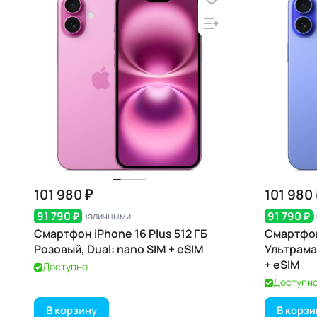
101 980 ₽
101 980 
91 790 ₽
91 790 ₽
наличными
Смартфон iPhone 16 Plus 512 ГБ
Смартфон 
Розовый, Dual: nano SIM + eSIM
Ультрама
+ eSIM
Доступно
Доступн
В корзину
В корзи