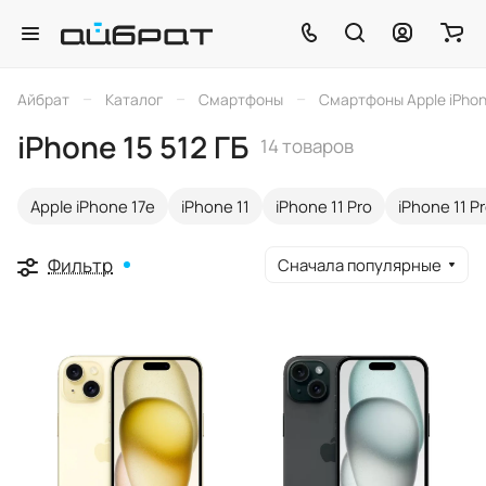
–
–
–
Айбрат
Каталог
Смартфоны
Смартфоны Apple iPho
iPhone 15 512 ГБ
14 товаров
Apple iPhone 17e
iPhone 11
iPhone 11 Pro
iPhone 11 P
Фильтр
Сначала популярные