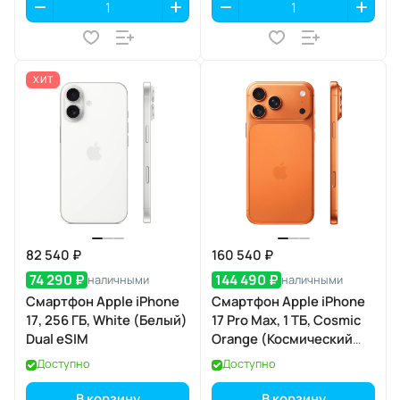
ХИТ
82 540 ₽
160 540 ₽
74 290 ₽
144 490 ₽
наличными
наличными
Смартфон Apple iPhone
Смартфон Apple iPhone
17, 256 ГБ, White (Белый)
17 Pro Max, 1 ТБ, Cosmic
Dual eSIM
Orange (Космический
оранжевый) SIM+eSIM
Доступно
Доступно
В корзину
В корзину