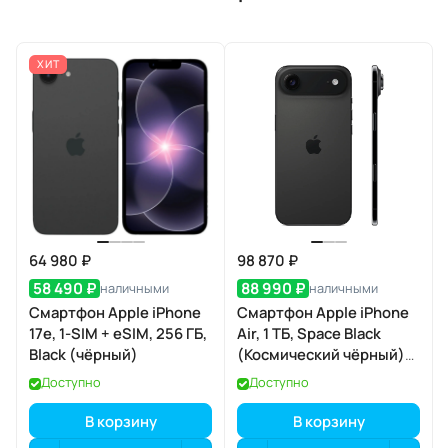
ХИТ
64 980 ₽
98 870 ₽
58 490 ₽
88 990 ₽
наличными
наличными
Смартфон Apple iPhone
Смартфон Apple iPhone
17e, 1-SIM + eSIM, 256 ГБ,
Air, 1 ТБ, Space Black
Black (чёрный)
(Космический чёрный)
Dual eSIM
Доступно
Доступно
В корзину
В корзину