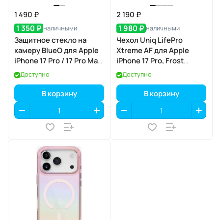
1 490 ₽
2 190 ₽
1 350 ₽
1 980 ₽
наличными
наличными
Защитное стекло на
Чехол Uniq LifePro
камеру BlueO для Apple
Xtreme AF для Apple
iPhone 17 Pro / 17 Pro Max,
iPhone 17 Pro, Frost
Aluminium, 3 шт., Silver
Clear/White (матовый
Доступно
Доступно
(серебристый), с
прозрачный/белый),
аппликатором
MagSafe
В корзину
В корзину