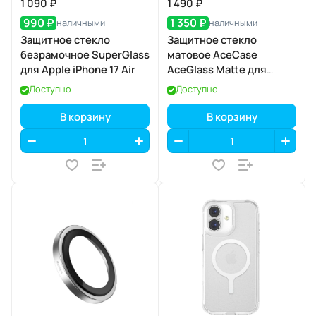
1 090 ₽
1 490 ₽
990 ₽
1 350 ₽
наличными
наличными
Защитное стекло
Защитное стекло
безрамочное SuperGlass
матовое AceCase
для Apple iPhone 17 Air
AceGlass Matte для
Apple iPhone 17 Pro
Доступно
Доступно
В корзину
В корзину