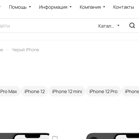
т
Помощь
Информация
Компания
Контакты
Каталог
–
ne
Черый iPhone
 Pro Max
iPhone 12
iPhone 12 mini
iPhone 12 Pro
iPhone