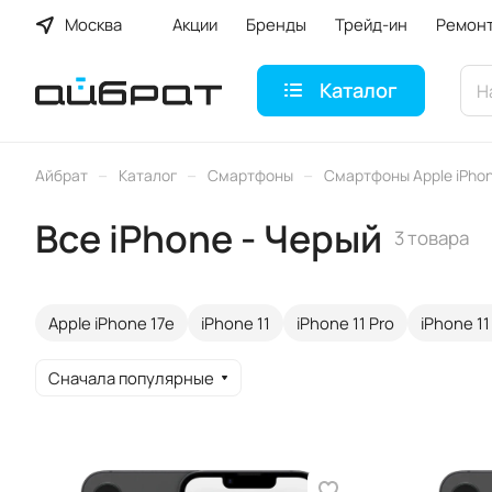
Москва
Акции
Бренды
Трейд-ин
Ремон
Каталог
–
–
–
Айбрат
Каталог
Смартфоны
Смартфоны Apple iPho
Все iPhone - Черый
3 товара
Apple iPhone 17e
iPhone 11
iPhone 11 Pro
iPhone 11
Сначала популярные