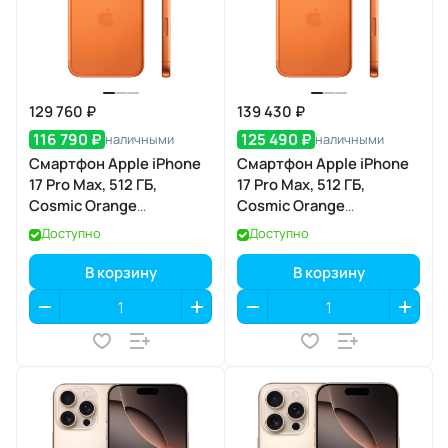
129 760 ₽
139 430 ₽
116 790 ₽
125 490 ₽
наличными
наличными
Смартфон Apple iPhone
Смартфон Apple iPhone
17 Pro Max, 512 ГБ,
17 Pro Max, 512 ГБ,
Cosmic Orange
Cosmic Orange
(Космический
(Космический
Доступно
Доступно
оранжевый) Dual eSIM
оранжевый) SIM+eSIM
В корзину
В корзину