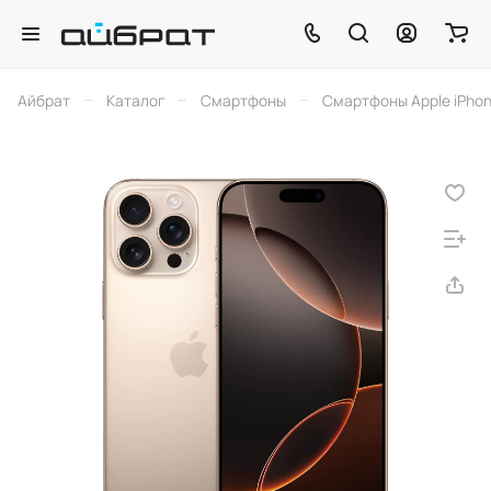
–
–
–
Айбрат
Каталог
Смартфоны
Смартфоны Apple iPho