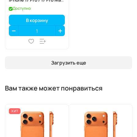
Aluminium, 3 шт., Orange
Доступно
(оранжевый), с
аппликатором
В корзину
Загрузить еще
Вам также может понравиться
ХИТ