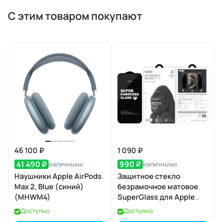
С этим товаром покупают
46 100 ₽
1 090 ₽
41 490 ₽
990 ₽
наличными
наличными
Наушники Apple AirPods
Защитное стекло
Max 2, Blue (синий)
безрамочное матовое
(MHWM4)
SuperGlass для Apple
iPhone 17 / 16 Pro
Доступно
Доступно