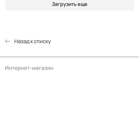
Загрузить еще
Назад к списку
Интернет-магазин
Компания
Информация
Помощь
+7 (495) 414-10-20
info@ibrat.ru