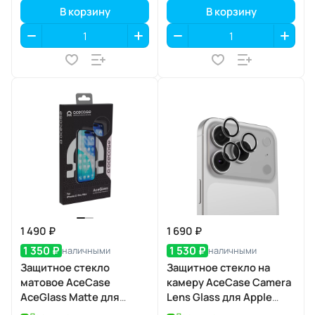
В корзину
В корзину
1 490 ₽
1 690 ₽
1 350 ₽
1 530 ₽
наличными
наличными
Защитное стекло
Защитное стекло на
матовое AceCase
камеру AceCase Camera
AceGlass Matte для
Lens Glass для Apple
Apple iPhone 17 Pro Max
iPhone 17 Pro / 17 Pro Max