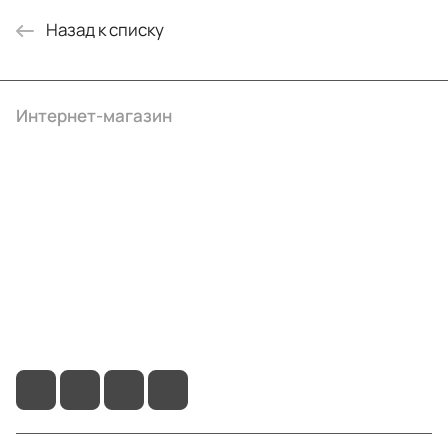
Назад к списку
Интернет-магазин
Компания
Информация
Помощь
+7 (495) 414-10-20
info@ibrat.ru