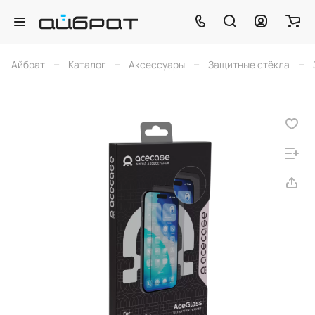
–
–
–
–
Айбрат
Каталог
Аксессуары
Защитные стёкла