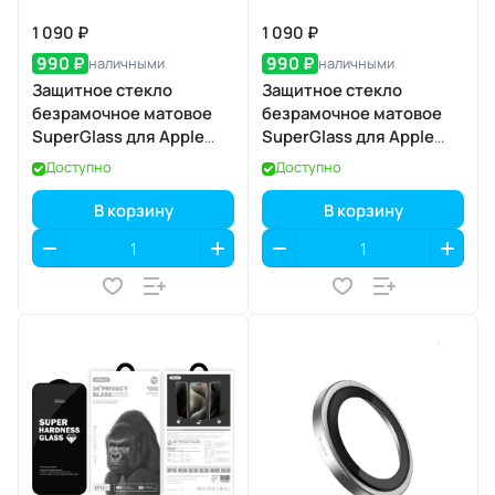
1 090 ₽
1 090 ₽
990 ₽
990 ₽
наличными
наличными
Защитное стекло
Защитное стекло
безрамочное матовое
безрамочное матовое
SuperGlass для Apple
SuperGlass для Apple
iPhone 17 Pro
iPhone 17 / 16 Pro
Доступно
Доступно
В корзину
В корзину