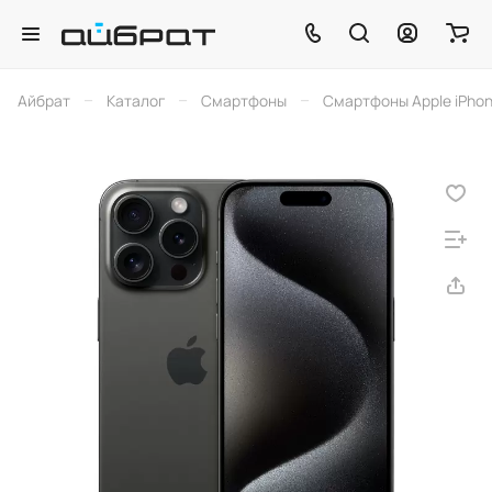
–
–
–
Айбрат
Каталог
Смартфоны
Смартфоны Apple iPho