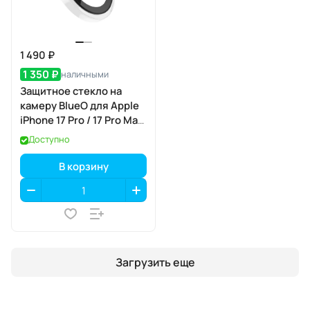
1 490 ₽
1 350 ₽
наличными
Защитное стекло на
камеру BlueO для Apple
iPhone 17 Pro / 17 Pro Max,
Acrylic Frame, 3 шт., Clear
Доступно
(прозрачный), с
аппликатором
В корзину
Загрузить еще