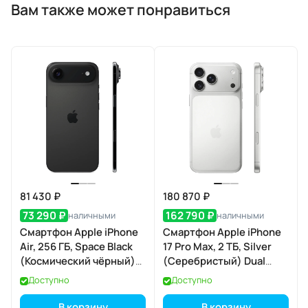
Вам также может понравиться
81 430 ₽
180 870 ₽
73 290 ₽
162 790 ₽
наличными
наличными
Смартфон Apple iPhone
Смартфон Apple iPhone
Air, 256 ГБ, Space Black
17 Pro Max, 2 ТБ, Silver
(Космический чёрный)
(Серебристый) Dual
Dual eSIM
eSIM
Доступно
Доступно
В корзину
В корзину