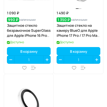
1 090 ₽
1 490 ₽
990 ₽
1 350 ₽
наличными
наличными
Защитное стекло
Защитное стекло на
безрамочное SuperGlass
камеру BlueO для Apple
для Apple iPhone 16 Pro
iPhone 17 Pro / 17 Pro Max,
Max / 17 Pro Max
Aluminium, 3 шт., Dark
Доступно
Доступно
Blue (тёмно-синий), с
аппликатором
В корзину
В корзину